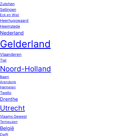
Zutphen
Sellingen
Eck en Wiel
Heerhugowaard
Heemstede
Nederland
Gelderland
Vlaanderen
Tiel
Noord-Holland
Baarn
Arendonk
Harmelen
Twello
Drenthe
Utrecht
Vlaams Gewest
Terneuzen
België
Delft