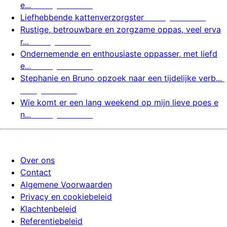
e...
6 augustus 2026
Liefhebbende kattenverzorgster
6 augustus 2026
Rustige, betrouwbare en zorgzame oppas, veel erva
r...
6 augustus 2026
Ondernemende en enthousiaste oppasser, met liefd
e...
6 augustus 2026
Stephanie en Bruno opzoek naar een tijdelijke verb...
6 augustus 2026
Wie komt er een lang weekend op mijn lieve poes e
n...
6 augustus 2026
huizenoppassite.nl
Over ons
Contact
Algemene Voorwaarden
Privacy en cookiebeleid
Klachtenbeleid
Referentiebeleid