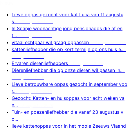
Nieuw
Lieve oppas gezocht voor kat Luca van 11 augustu
s...
7 augustus 2026
In Spanje woonachtige jong pensionados die af en
t...
7 augustus 2026
vitaal echtpaar wil graag oppassen
7 augustus 2026
kattenliefhebber die op kort termijn op ons huis e...
7 augustus 2026
Ervaren dierenliefhebbers
7 augustus 2026
Dierenliefhebber die op onze dieren wil passen in...
7 augustus 2026
Lieve betrouwbare oppas gezocht in september voo
r...
7 augustus 2026
Gezocht: Katten- en huisoppas voor acht weken va
n...
7 augustus 2026
Tuin- en poezenliefhebber die vanaf 23 augustus v
o...
7 augustus 2026
lieve kattenoppas voor in het mooie Zeeuws Vlaand