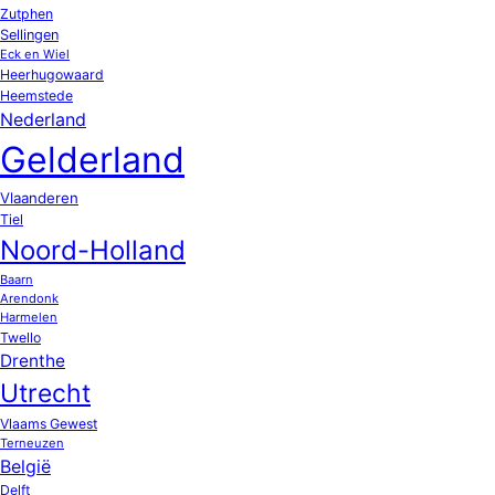
Zutphen
Sellingen
Eck en Wiel
Heerhugowaard
Heemstede
Nederland
Gelderland
Vlaanderen
Tiel
Noord-Holland
Baarn
Arendonk
Harmelen
Twello
Drenthe
Utrecht
Vlaams Gewest
Terneuzen
België
Delft