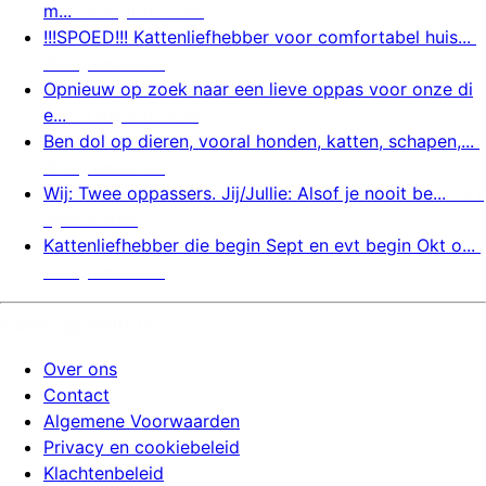
m...
8 augustus 2026
!!!SPOED!!! Kattenliefhebber voor comfortabel huis...
8 augustus 2026
Opnieuw op zoek naar een lieve oppas voor onze di
e...
8 augustus 2026
Ben dol op dieren, vooral honden, katten, schapen,...
8 augustus 2026
Wij: Twee oppassers. Jij/Jullie: Alsof je nooit be...
8 a
ugustus 2026
Kattenliefhebber die begin Sept en evt begin Okt o...
8 augustus 2026
huizenoppassite.nl
Over ons
Contact
Algemene Voorwaarden
Privacy en cookiebeleid
Klachtenbeleid