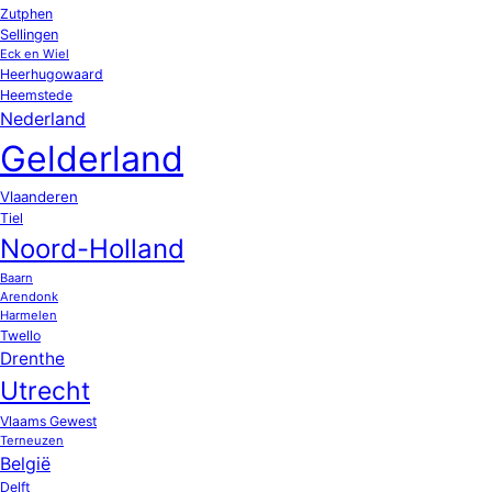
Zutphen
Sellingen
Eck en Wiel
Heerhugowaard
Heemstede
Nederland
Gelderland
Vlaanderen
Tiel
Noord-Holland
Baarn
Arendonk
Harmelen
Twello
Drenthe
Utrecht
Vlaams Gewest
Terneuzen
België
Delft