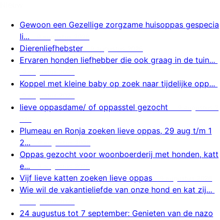
Nieuw
Gewoon een Gezellige zorgzame huisoppas gespecia
li...
9 augustus 2026
Dierenliefhebster
9 augustus 2026
Ervaren honden liefhebber die ook graag in de tuin...
9 augustus 2026
Koppel met kleine baby op zoek naar tijdelijke opp...
9 augustus 2026
lieve oppasdame/ of oppasstel gezocht
9 augustus 2
026
Plumeau en Ronja zoeken lieve oppas, 29 aug t/m 1
2...
9 augustus 2026
Oppas gezocht voor woonboerderij met honden, katt
e...
9 augustus 2026
Vijf lieve katten zoeken lieve oppas
9 augustus 2026
Wie wil de vakantieliefde van onze hond en kat zij...
9 augustus 2026
24 augustus tot 7 september: Genieten van de nazo