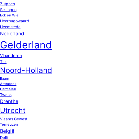
Zutphen
Sellingen
Eck en Wiel
Heerhugowaard
Heemstede
Nederland
Gelderland
Vlaanderen
Tiel
Noord-Holland
Baarn
Arendonk
Harmelen
Twello
Drenthe
Utrecht
Vlaams Gewest
Terneuzen
België
Delft