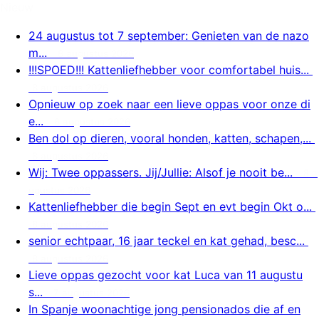
Nieuw
24 augustus tot 7 september: Genieten van de nazo
m...
8 augustus 2026
!!!SPOED!!! Kattenliefhebber voor comfortabel huis...
8 augustus 2026
Opnieuw op zoek naar een lieve oppas voor onze di
e...
8 augustus 2026
Ben dol op dieren, vooral honden, katten, schapen,...
8 augustus 2026
Wij: Twee oppassers. Jij/Jullie: Alsof je nooit be...
8 a
ugustus 2026
Kattenliefhebber die begin Sept en evt begin Okt o...
8 augustus 2026
senior echtpaar, 16 jaar teckel en kat gehad, besc...
8 augustus 2026
Lieve oppas gezocht voor kat Luca van 11 augustu
s...
7 augustus 2026
In Spanje woonachtige jong pensionados die af en