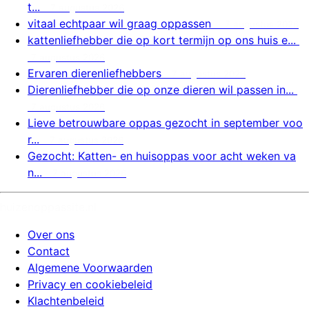
t...
7 augustus 2026
vitaal echtpaar wil graag oppassen
7 augustus 2026
kattenliefhebber die op kort termijn op ons huis e...
7 augustus 2026
Ervaren dierenliefhebbers
7 augustus 2026
Dierenliefhebber die op onze dieren wil passen in...
7 augustus 2026
Lieve betrouwbare oppas gezocht in september voo
r...
7 augustus 2026
Gezocht: Katten- en huisoppas voor acht weken va
n...
7 augustus 2026
huizenoppassite.nl
Over ons
Contact
Algemene Voorwaarden
Privacy en cookiebeleid
Klachtenbeleid