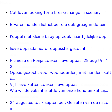
Nieuw
Cat lover looking for a break/change in scenery
9 au
gustus 2026
Ervaren honden liefhebber die ook graag in de tuin...
9 augustus 2026
Koppel met kleine baby op zoek naar tijdelijke opp...
9 augustus 2026
lieve oppasdame/ of oppasstel gezocht
9 augustus 2
026
Plumeau en Ronja zoeken lieve oppas, 29 aug t/m 1
2...
9 augustus 2026
Oppas gezocht voor woonboerderij met honden, katt
e...
9 augustus 2026
Vijf lieve katten zoeken lieve oppas
9 augustus 2026
Wie wil de vakantieliefde van onze hond en kat zij...
9 augustus 2026
24 augustus tot 7 september: Genieten van de nazo
m...
8 augustus 2026