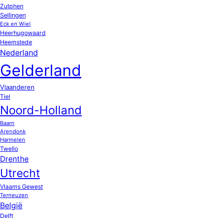
Zutphen
Sellingen
Eck en Wiel
Heerhugowaard
Heemstede
Nederland
Gelderland
Vlaanderen
Tiel
Noord-Holland
Baarn
Arendonk
Harmelen
Twello
Drenthe
Utrecht
Vlaams Gewest
Terneuzen
België
Delft