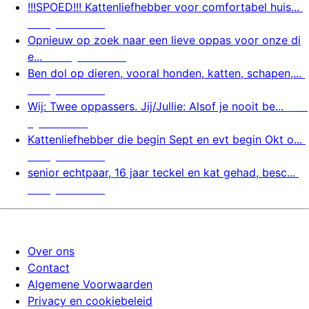
!!!SPOED!!! Kattenliefhebber voor comfortabel huis...
8 augustus 2026
Opnieuw op zoek naar een lieve oppas voor onze di
e...
8 augustus 2026
Ben dol op dieren, vooral honden, katten, schapen,...
8 augustus 2026
Wij: Twee oppassers. Jij/Jullie: Alsof je nooit be...
8 a
ugustus 2026
Kattenliefhebber die begin Sept en evt begin Okt o...
8 augustus 2026
senior echtpaar, 16 jaar teckel en kat gehad, besc...
8 augustus 2026
huizenoppassite.nl
Over ons
Contact
Algemene Voorwaarden
Privacy en cookiebeleid