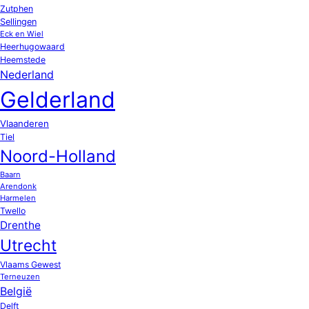
Zutphen
Sellingen
Eck en Wiel
Heerhugowaard
Heemstede
Nederland
Gelderland
Vlaanderen
Tiel
Noord-Holland
Baarn
Arendonk
Harmelen
Twello
Drenthe
Utrecht
Vlaams Gewest
Terneuzen
België
Delft