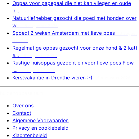
Oppas voor papegaai die niet kan vliegen en oude
h...
6 augustus 2026
Natuurliefhebber gezocht die goed met honden over
w...
6 augustus 2026
Spoed! 2 weken Amsterdam met lieve poes
6 august
us 2026
Regelmatige oppas gezocht voor onze hond & 2 katt
e...
6 augustus 2026
Rustige huisoppas gezocht en voor lieve poes Flow
i...
5 augustus 2026
Kerstvakantie in Drenthe vieren :-)
5 augustus 2026
huizenoppassite.nl
Over ons
Contact
Algemene Voorwaarden
Privacy en cookiebeleid
Klachtenbeleid