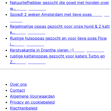
Natuurliefhebber gezocht die goed met honden over
w...
6 augustus 2026
Spoed! 2 weken Amsterdam met lieve poes
6 august
us 2026
Regelmatige oppas gezocht voor onze hond & 2 katt
e...
6 augustus 2026
Rustige huisoppas gezocht en voor lieve poes Flow
i...
5 augustus 2026
Kerstvakantie in Drenthe vieren :-)
5 augustus 2026
rustige kattenoppas gezocht voor katers Turbo en
Z...
5 augustus 2026
huizenoppassite.nl
Over ons
Contact
Algemene Voorwaarden
Privacy en cookiebeleid
Klachtenbeleid