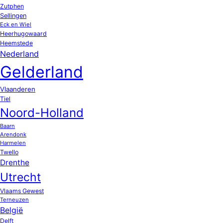
Zutphen
Sellingen
Eck en Wiel
Heerhugowaard
Heemstede
Nederland
Gelderland
Vlaanderen
Tiel
Noord-Holland
Baarn
Arendonk
Harmelen
Twello
Drenthe
Utrecht
Vlaams Gewest
Terneuzen
België
Delft