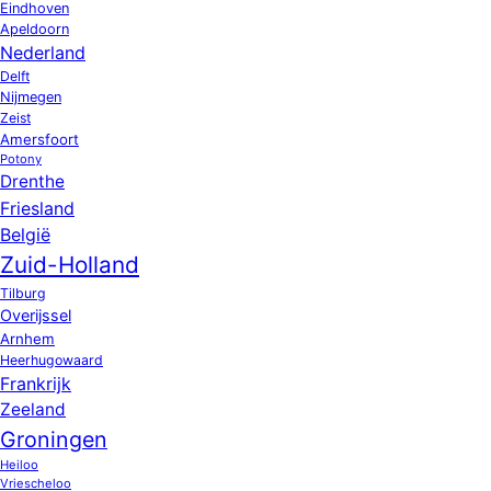
Eindhoven
Apeldoorn
Nederland
Delft
Nijmegen
Zeist
Amersfoort
Potony
Drenthe
Friesland
België
Zuid-Holland
Tilburg
Overijssel
Arnhem
Heerhugowaard
Frankrijk
Zeeland
Groningen
Heiloo
Vriescheloo