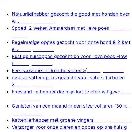
Nieuw
Natuurliefhebber gezocht die goed met honden over
w...
6 augustus 2026
Spoed! 2 weken Amsterdam met lieve poes
6 august
us 2026
Regelmatige oppas gezocht voor onze hond & 2 katt
e...
6 augustus 2026
Rustige huisoppas gezocht en voor lieve poes Flow
i...
5 augustus 2026
Kerstvakantie in Drenthe vieren :-)
5 augustus 2026
rustige kattenoppas gezocht voor katers Turbo en
Z...
5 augustus 2026
Friesland liefhebber die mijn kat te eten wil geve...
5
augustus 2026
Genieten van een maand in een sfeervol jaren '30 h...
5 augustus 2026
Kattenliefhebber met groene vingers!
5 augustus 2026
Verzorger voor onze dieren en oppas op ons huis g