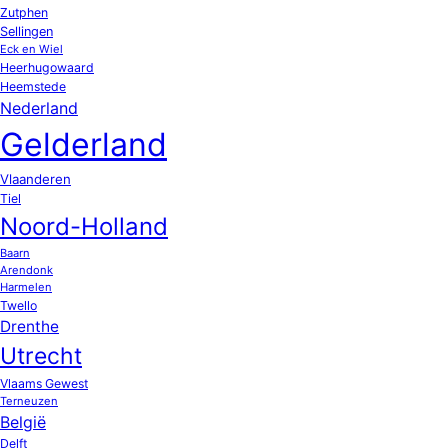
Zutphen
Sellingen
Eck en Wiel
Heerhugowaard
Heemstede
Nederland
Gelderland
Vlaanderen
Tiel
Noord-Holland
Baarn
Arendonk
Harmelen
Twello
Drenthe
Utrecht
Vlaams Gewest
Terneuzen
België
Delft