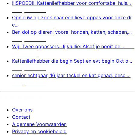
!!!SPOED!!! Kattenliefhebber voor comfortabel huis...
8 augustus 2026
Opnieuw op zoek naar een lieve oppas voor onze di
e...
8 augustus 2026
Ben dol op dieren, vooral honden, katten, schapen,...
8 augustus 2026
Wij: Twee oppassers. Jij/Jullie: Alsof je nooit be...
8 a
ugustus 2026
Kattenliefhebber die begin Sept en evt begin Okt o...
8 augustus 2026
senior echtpaar, 16 jaar teckel en kat gehad, besc...
8 augustus 2026
huizenoppassite.nl
Over ons
Contact
Algemene Voorwaarden
Privacy en cookiebeleid