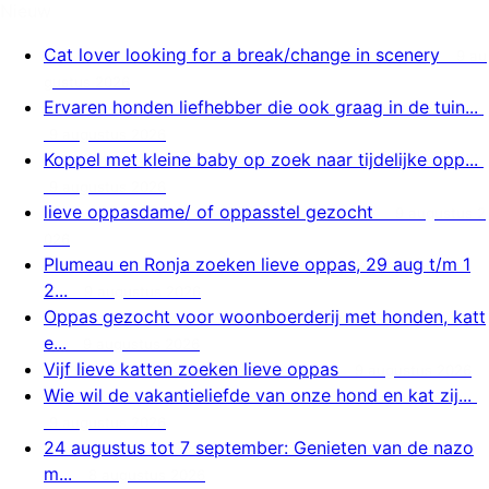
Nieuw
Cat lover looking for a break/change in scenery
9 au
gustus 2026
Ervaren honden liefhebber die ook graag in de tuin...
9 augustus 2026
Koppel met kleine baby op zoek naar tijdelijke opp...
9 augustus 2026
lieve oppasdame/ of oppasstel gezocht
9 augustus 2
026
Plumeau en Ronja zoeken lieve oppas, 29 aug t/m 1
2...
9 augustus 2026
Oppas gezocht voor woonboerderij met honden, katt
e...
9 augustus 2026
Vijf lieve katten zoeken lieve oppas
9 augustus 2026
Wie wil de vakantieliefde van onze hond en kat zij...
9 augustus 2026
24 augustus tot 7 september: Genieten van de nazo
m...
8 augustus 2026