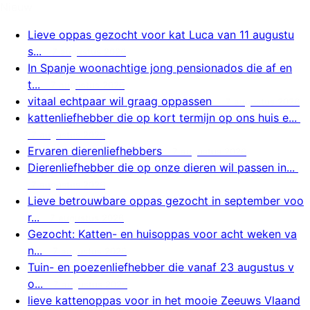
Nieuw
Lieve oppas gezocht voor kat Luca van 11 augustu
s...
7 augustus 2026
In Spanje woonachtige jong pensionados die af en
t...
7 augustus 2026
vitaal echtpaar wil graag oppassen
7 augustus 2026
kattenliefhebber die op kort termijn op ons huis e...
7 augustus 2026
Ervaren dierenliefhebbers
7 augustus 2026
Dierenliefhebber die op onze dieren wil passen in...
7 augustus 2026
Lieve betrouwbare oppas gezocht in september voo
r...
7 augustus 2026
Gezocht: Katten- en huisoppas voor acht weken va
n...
7 augustus 2026
Tuin- en poezenliefhebber die vanaf 23 augustus v
o...
7 augustus 2026
lieve kattenoppas voor in het mooie Zeeuws Vlaand