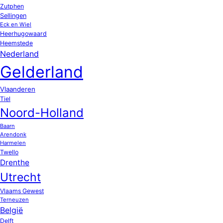
Zutphen
Sellingen
Eck en Wiel
Heerhugowaard
Heemstede
Nederland
Gelderland
Vlaanderen
Tiel
Noord-Holland
Baarn
Arendonk
Harmelen
Twello
Drenthe
Utrecht
Vlaams Gewest
Terneuzen
België
Delft