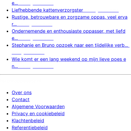
e...
6 augustus 2026
Liefhebbende kattenverzorgster
6 augustus 2026
Rustige, betrouwbare en zorgzame oppas, veel erva
r...
6 augustus 2026
Ondernemende en enthousiaste oppasser, met liefd
e...
6 augustus 2026
Stephanie en Bruno opzoek naar een tijdelijke verb...
6 augustus 2026
Wie komt er een lang weekend op mijn lieve poes e
n...
6 augustus 2026
huizenoppassite.nl
Over ons
Contact
Algemene Voorwaarden
Privacy en cookiebeleid
Klachtenbeleid
Referentiebeleid