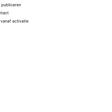
p publiceren
ntact
vanaf activatie