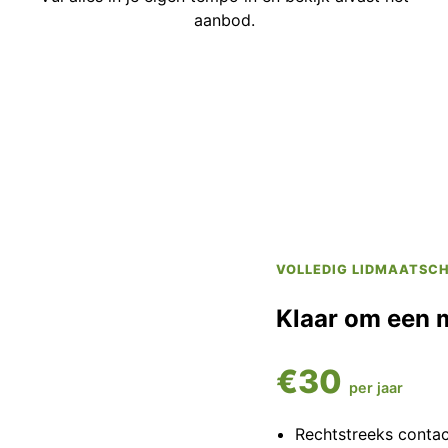
aanbod.
VOLLEDIG LIDMAATSC
Klaar om een 
€30
per jaar
Rechtstreeks conta