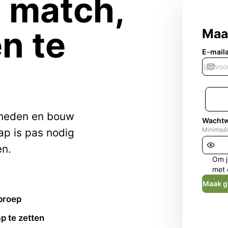
e match,
n te
Maa
E-mail
kheden en bouw
Wacht
Minimaal
ap is pas nodig
en.
Om j
met 
Maak g
proep
p te zetten