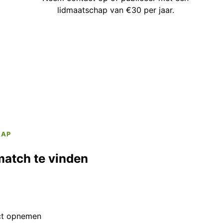
lidmaatschap van €30 per jaar.
HAP
match te vinden
ct opnemen