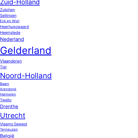
Zuid-Holland
Zutphen
Sellingen
Eck en Wiel
Heerhugowaard
Heemstede
Nederland
Gelderland
Vlaanderen
Tiel
Noord-Holland
Baarn
Arendonk
Harmelen
Twello
Drenthe
Utrecht
Vlaams Gewest
Terneuzen
België