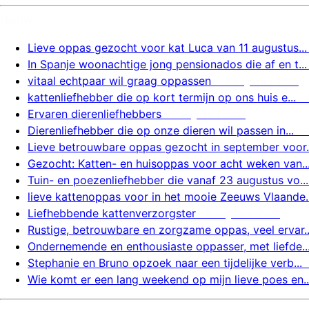
Nieuw
Lieve oppas gezocht voor kat Luca van 11 augustus...
In Spanje woonachtige jong pensionados die af en t...
vitaal echtpaar wil graag oppassen
7 augustus 2026
kattenliefhebber die op kort termijn op ons huis e...
Ervaren dierenliefhebbers
7 augustus 2026
Dierenliefhebber die op onze dieren wil passen in...
Lieve betrouwbare oppas gezocht in september voor..
Gezocht: Katten- en huisoppas voor acht weken van..
Tuin- en poezenliefhebber die vanaf 23 augustus vo...
lieve kattenoppas voor in het mooie Zeeuws Vlaande..
Liefhebbende kattenverzorgster
6 augustus 2026
Rustige, betrouwbare en zorgzame oppas, veel ervar..
Ondernemende en enthousiaste oppasser, met liefde..
Stephanie en Bruno opzoek naar een tijdelijke verb...
Wie komt er een lang weekend op mijn lieve poes en..