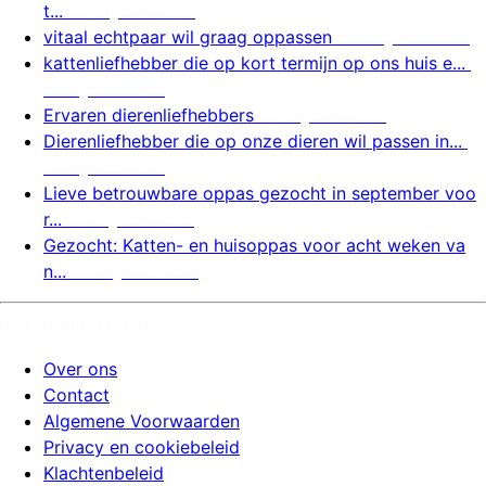
t...
7 augustus 2026
vitaal echtpaar wil graag oppassen
7 augustus 2026
kattenliefhebber die op kort termijn op ons huis e...
7 augustus 2026
Ervaren dierenliefhebbers
7 augustus 2026
Dierenliefhebber die op onze dieren wil passen in...
7 augustus 2026
Lieve betrouwbare oppas gezocht in september voo
r...
7 augustus 2026
Gezocht: Katten- en huisoppas voor acht weken va
n...
7 augustus 2026
huizenoppassite.nl
Over ons
Contact
Algemene Voorwaarden
Privacy en cookiebeleid
Klachtenbeleid