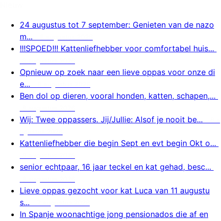
Nieuw
24 augustus tot 7 september: Genieten van de nazo
m...
8 augustus 2026
!!!SPOED!!! Kattenliefhebber voor comfortabel huis...
8 augustus 2026
Opnieuw op zoek naar een lieve oppas voor onze di
e...
8 augustus 2026
Ben dol op dieren, vooral honden, katten, schapen,...
8 augustus 2026
Wij: Twee oppassers. Jij/Jullie: Alsof je nooit be...
8 a
ugustus 2026
Kattenliefhebber die begin Sept en evt begin Okt o...
8 augustus 2026
senior echtpaar, 16 jaar teckel en kat gehad, besc...
8 augustus 2026
Lieve oppas gezocht voor kat Luca van 11 augustu
s...
7 augustus 2026
In Spanje woonachtige jong pensionados die af en