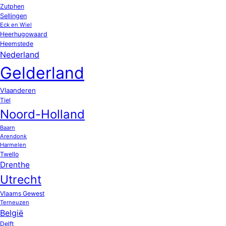
Zutphen
Sellingen
Eck en Wiel
Heerhugowaard
Heemstede
Nederland
Gelderland
Vlaanderen
Tiel
Noord-Holland
Baarn
Arendonk
Harmelen
Twello
Drenthe
Utrecht
Vlaams Gewest
Terneuzen
België
Delft