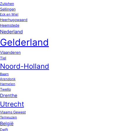
Zutphen
Sellingen
Eck en Wiel
Heerhugowaard
Heemstede
Nederland
Gelderland
Vlaanderen
Tiel
Noord-Holland
Baarn
Arendonk
Harmelen
Twello
Drenthe
Utrecht
Vlaams Gewest
Terneuzen
België
Delft