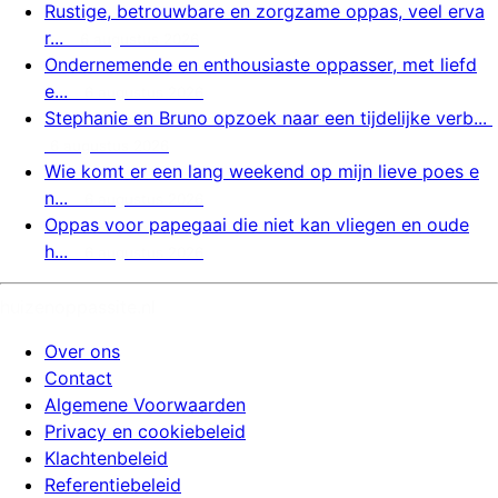
Rustige, betrouwbare en zorgzame oppas, veel erva
r...
6 augustus 2026
Ondernemende en enthousiaste oppasser, met liefd
e...
6 augustus 2026
Stephanie en Bruno opzoek naar een tijdelijke verb...
6 augustus 2026
Wie komt er een lang weekend op mijn lieve poes e
n...
6 augustus 2026
Oppas voor papegaai die niet kan vliegen en oude
h...
6 augustus 2026
huizenoppassite.nl
Over ons
Contact
Algemene Voorwaarden
Privacy en cookiebeleid
Klachtenbeleid
Referentiebeleid