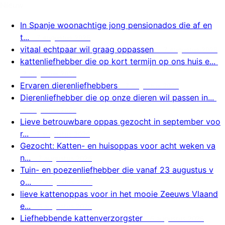
Nieuw
In Spanje woonachtige jong pensionados die af en
t...
7 augustus 2026
vitaal echtpaar wil graag oppassen
7 augustus 2026
kattenliefhebber die op kort termijn op ons huis e...
7 augustus 2026
Ervaren dierenliefhebbers
7 augustus 2026
Dierenliefhebber die op onze dieren wil passen in...
7 augustus 2026
Lieve betrouwbare oppas gezocht in september voo
r...
7 augustus 2026
Gezocht: Katten- en huisoppas voor acht weken va
n...
7 augustus 2026
Tuin- en poezenliefhebber die vanaf 23 augustus v
o...
7 augustus 2026
lieve kattenoppas voor in het mooie Zeeuws Vlaand
e...
6 augustus 2026
Liefhebbende kattenverzorgster
6 augustus 2026