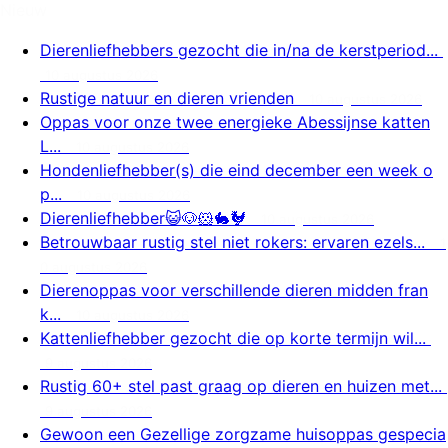
Nieuw
Dierenliefhebbers gezocht die in/na de kerstperiod...
10 augustus 2026
Rustige natuur en dieren vrienden
10 augustus 2026
Oppas voor onze twee energieke Abessijnse katten
L...
10 augustus 2026
Hondenliefhebber(s) die eind december een week o
p...
10 augustus 2026
Dierenliefhebber😺🐶🐹🐇🐓
10 augustus 2026
Betrouwbaar rustig stel niet rokers: ervaren ezels...
1
0 augustus 2026
Dierenoppas voor verschillende dieren midden fran
k...
10 augustus 2026
Kattenliefhebber gezocht die op korte termijn wil...
9 augustus 2026
Rustig 60+ stel past graag op dieren en huizen met...
9 augustus 2026
Gewoon een Gezellige zorgzame huisoppas gespecia