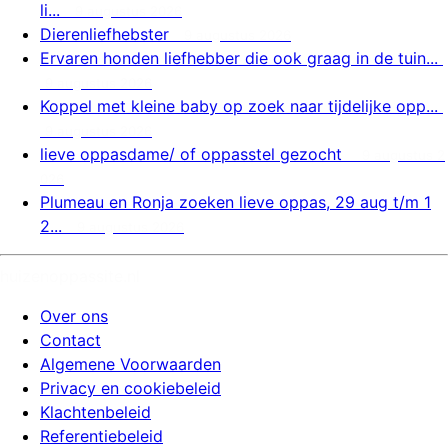
li...
9 augustus 2026
Dierenliefhebster
9 augustus 2026
Ervaren honden liefhebber die ook graag in de tuin...
9 augustus 2026
Koppel met kleine baby op zoek naar tijdelijke opp...
9 augustus 2026
lieve oppasdame/ of oppasstel gezocht
9 augustus 2
026
Plumeau en Ronja zoeken lieve oppas, 29 aug t/m 1
2...
9 augustus 2026
huizenoppassite.nl
Over ons
Contact
Algemene Voorwaarden
Privacy en cookiebeleid
Klachtenbeleid
Referentiebeleid