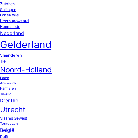
Zutphen
Sellingen
Eck en Wiel
Heerhugowaard
Heemstede
Nederland
Gelderland
Vlaanderen
Tiel
Noord-Holland
Baarn
Arendonk
Harmelen
Twello
Drenthe
Utrecht
Vlaams Gewest
Terneuzen
België
Delft