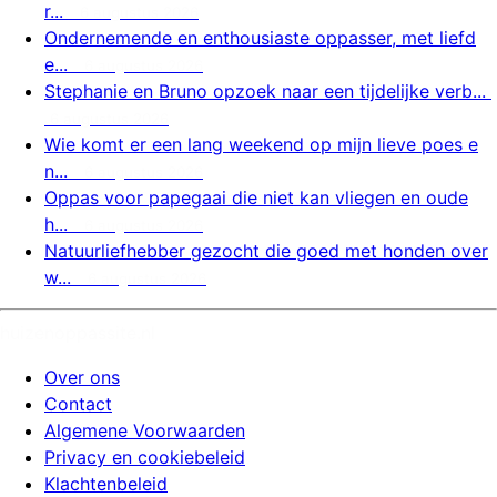
r...
6 augustus 2026
Ondernemende en enthousiaste oppasser, met liefd
e...
6 augustus 2026
Stephanie en Bruno opzoek naar een tijdelijke verb...
6 augustus 2026
Wie komt er een lang weekend op mijn lieve poes e
n...
6 augustus 2026
Oppas voor papegaai die niet kan vliegen en oude
h...
6 augustus 2026
Natuurliefhebber gezocht die goed met honden over
w...
6 augustus 2026
huizenoppassite.nl
Over ons
Contact
Algemene Voorwaarden
Privacy en cookiebeleid
Klachtenbeleid