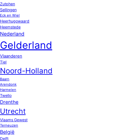
Zutphen
Sellingen
Eck en Wiel
Heerhugowaard
Heemstede
Nederland
Gelderland
Vlaanderen
Tiel
Noord-Holland
Baarn
Arendonk
Harmelen
Twello
Drenthe
Utrecht
Vlaams Gewest
Terneuzen
België
Delft