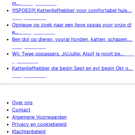
m...
8 augustus 2026
!!!SPOED!!! Kattenliefhebber voor comfortabel huis...
8 augustus 2026
Opnieuw op zoek naar een lieve oppas voor onze di
e...
8 augustus 2026
Ben dol op dieren, vooral honden, katten, schapen,...
8 augustus 2026
Wij: Twee oppassers. Jij/Jullie: Alsof je nooit be...
8 a
ugustus 2026
Kattenliefhebber die begin Sept en evt begin Okt o...
8 augustus 2026
huizenoppassite.nl
Over ons
Contact
Algemene Voorwaarden
Privacy en cookiebeleid
Klachtenbeleid