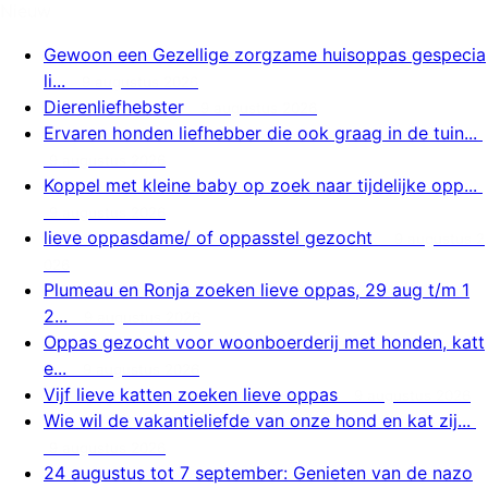
Nieuw
Gewoon een Gezellige zorgzame huisoppas gespecia
li...
9 augustus 2026
Dierenliefhebster
9 augustus 2026
Ervaren honden liefhebber die ook graag in de tuin...
9 augustus 2026
Koppel met kleine baby op zoek naar tijdelijke opp...
9 augustus 2026
lieve oppasdame/ of oppasstel gezocht
9 augustus 2
026
Plumeau en Ronja zoeken lieve oppas, 29 aug t/m 1
2...
9 augustus 2026
Oppas gezocht voor woonboerderij met honden, katt
e...
9 augustus 2026
Vijf lieve katten zoeken lieve oppas
9 augustus 2026
Wie wil de vakantieliefde van onze hond en kat zij...
9 augustus 2026
24 augustus tot 7 september: Genieten van de nazo