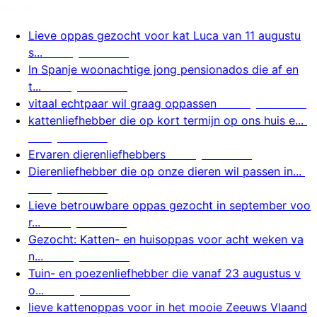
Nieuw
Lieve oppas gezocht voor kat Luca van 11 augustu
s...
7 augustus 2026
In Spanje woonachtige jong pensionados die af en
t...
7 augustus 2026
vitaal echtpaar wil graag oppassen
7 augustus 2026
kattenliefhebber die op kort termijn op ons huis e...
7 augustus 2026
Ervaren dierenliefhebbers
7 augustus 2026
Dierenliefhebber die op onze dieren wil passen in...
7 augustus 2026
Lieve betrouwbare oppas gezocht in september voo
r...
7 augustus 2026
Gezocht: Katten- en huisoppas voor acht weken va
n...
7 augustus 2026
Tuin- en poezenliefhebber die vanaf 23 augustus v
o...
7 augustus 2026
lieve kattenoppas voor in het mooie Zeeuws Vlaand