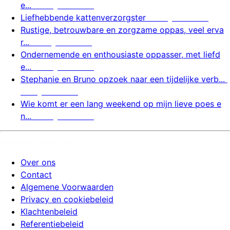
e...
6 augustus 2026
Liefhebbende kattenverzorgster
6 augustus 2026
Rustige, betrouwbare en zorgzame oppas, veel erva
r...
6 augustus 2026
Ondernemende en enthousiaste oppasser, met liefd
e...
6 augustus 2026
Stephanie en Bruno opzoek naar een tijdelijke verb...
6 augustus 2026
Wie komt er een lang weekend op mijn lieve poes e
n...
6 augustus 2026
huizenoppassite.nl
Over ons
Contact
Algemene Voorwaarden
Privacy en cookiebeleid
Klachtenbeleid
Referentiebeleid