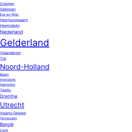
Zutphen
Sellingen
Eck en Wiel
Heerhugowaard
Heemstede
Nederland
Gelderland
Vlaanderen
Tiel
Noord-Holland
Baarn
Arendonk
Harmelen
Twello
Drenthe
Utrecht
Vlaams Gewest
Terneuzen
België
Delft