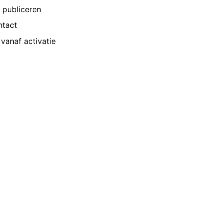
p publiceren
ntact
vanaf activatie