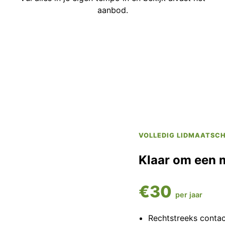
aanbod.
VOLLEDIG LIDMAATSC
Klaar om een 
€30
per jaar
Rechtstreeks conta