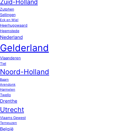
Zuid-Holland
Zutphen
Sellingen
Eck en Wiel
Heerhugowaard
Heemstede
Nederland
Gelderland
Vlaanderen
Tiel
Noord-Holland
Baarn
Arendonk
Harmelen
Twello
Drenthe
Utrecht
Vlaams Gewest
Terneuzen
België