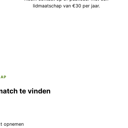
lidmaatschap van €30 per jaar.
HAP
match te vinden
ct opnemen