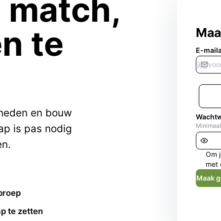
e match,
n te
Maa
E-mail
kheden en bouw
Wacht
Minimaal
ap is pas nodig
en.
Om j
met 
Maak g
proep
p te zetten