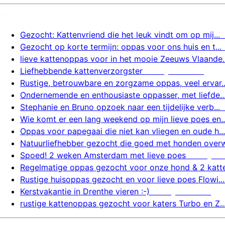
Nieuw
Gezocht: Kattenvriend die het leuk vindt om op mij...
Gezocht op korte termijn: oppas voor ons huis en t...
lieve kattenoppas voor in het mooie Zeeuws Vlaande..
Liefhebbende kattenverzorgster
6 augustus 2026
Rustige, betrouwbare en zorgzame oppas, veel ervar..
Ondernemende en enthousiaste oppasser, met liefde..
Stephanie en Bruno opzoek naar een tijdelijke verb...
Wie komt er een lang weekend op mijn lieve poes en..
Oppas voor papegaai die niet kan vliegen en oude h...
Natuurliefhebber gezocht die goed met honden overw.
Spoed! 2 weken Amsterdam met lieve poes
6 august
Regelmatige oppas gezocht voor onze hond & 2 katte.
Rustige huisoppas gezocht en voor lieve poes Flowi...
Kerstvakantie in Drenthe vieren :-)
5 augustus 2026
rustige kattenoppas gezocht voor katers Turbo en Z..