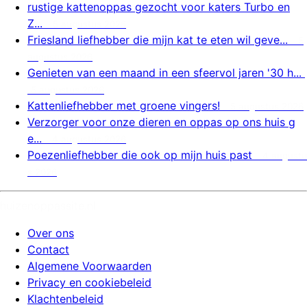
rustige kattenoppas gezocht voor katers Turbo en
Z...
5 augustus 2026
Friesland liefhebber die mijn kat te eten wil geve...
5
augustus 2026
Genieten van een maand in een sfeervol jaren '30 h...
5 augustus 2026
Kattenliefhebber met groene vingers!
5 augustus 2026
Verzorger voor onze dieren en oppas op ons huis g
e...
4 augustus 2026
Poezenliefhebber die ook op mijn huis past
4 augustu
s 2026
huizenoppassite.nl
Over ons
Contact
Algemene Voorwaarden
Privacy en cookiebeleid
Klachtenbeleid