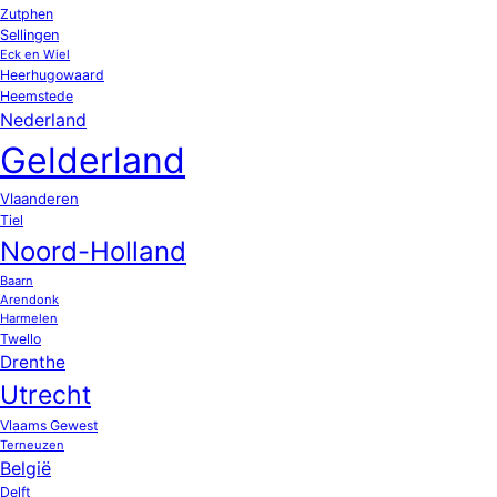
Zutphen
Sellingen
Eck en Wiel
Heerhugowaard
Heemstede
Nederland
Gelderland
Vlaanderen
Tiel
Noord-Holland
Baarn
Arendonk
Harmelen
Twello
Drenthe
Utrecht
Vlaams Gewest
Terneuzen
België
Delft