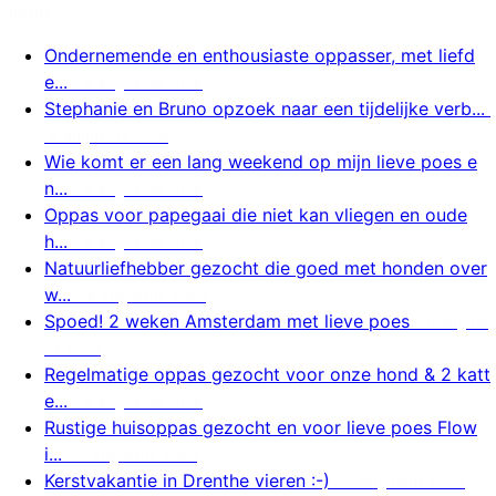
Nieuw
Ondernemende en enthousiaste oppasser, met liefd
e...
6 augustus 2026
Stephanie en Bruno opzoek naar een tijdelijke verb...
6 augustus 2026
Wie komt er een lang weekend op mijn lieve poes e
n...
6 augustus 2026
Oppas voor papegaai die niet kan vliegen en oude
h...
6 augustus 2026
Natuurliefhebber gezocht die goed met honden over
w...
6 augustus 2026
Spoed! 2 weken Amsterdam met lieve poes
6 august
us 2026
Regelmatige oppas gezocht voor onze hond & 2 katt
e...
6 augustus 2026
Rustige huisoppas gezocht en voor lieve poes Flow
i...
5 augustus 2026
Kerstvakantie in Drenthe vieren :-)
5 augustus 2026