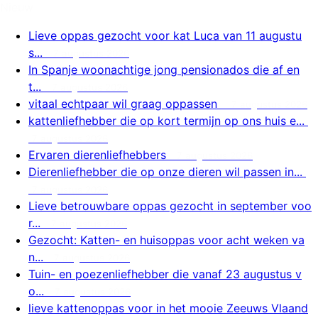
Nieuw
Lieve oppas gezocht voor kat Luca van 11 augustu
s...
7 augustus 2026
In Spanje woonachtige jong pensionados die af en
t...
7 augustus 2026
vitaal echtpaar wil graag oppassen
7 augustus 2026
kattenliefhebber die op kort termijn op ons huis e...
7 augustus 2026
Ervaren dierenliefhebbers
7 augustus 2026
Dierenliefhebber die op onze dieren wil passen in...
7 augustus 2026
Lieve betrouwbare oppas gezocht in september voo
r...
7 augustus 2026
Gezocht: Katten- en huisoppas voor acht weken va
n...
7 augustus 2026
Tuin- en poezenliefhebber die vanaf 23 augustus v
o...
7 augustus 2026
lieve kattenoppas voor in het mooie Zeeuws Vlaand