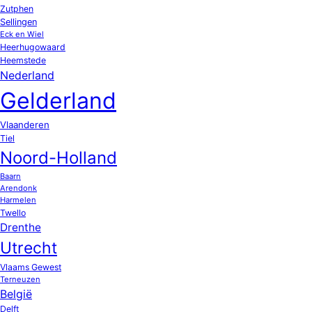
Zutphen
Sellingen
Eck en Wiel
Heerhugowaard
Heemstede
Nederland
Gelderland
Vlaanderen
Tiel
Noord-Holland
Baarn
Arendonk
Harmelen
Twello
Drenthe
Utrecht
Vlaams Gewest
Terneuzen
België
Delft