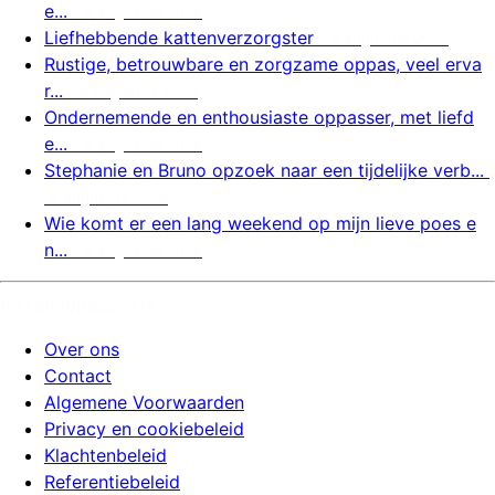
e...
6 augustus 2026
Liefhebbende kattenverzorgster
6 augustus 2026
Rustige, betrouwbare en zorgzame oppas, veel erva
r...
6 augustus 2026
Ondernemende en enthousiaste oppasser, met liefd
e...
6 augustus 2026
Stephanie en Bruno opzoek naar een tijdelijke verb...
6 augustus 2026
Wie komt er een lang weekend op mijn lieve poes e
n...
6 augustus 2026
huizenoppassite.nl
Over ons
Contact
Algemene Voorwaarden
Privacy en cookiebeleid
Klachtenbeleid
Referentiebeleid