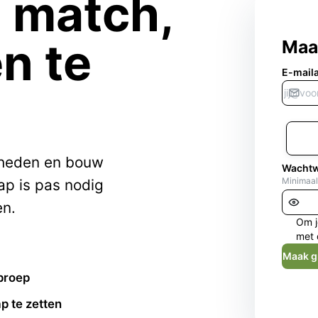
e match,
n te
Maa
E-mail
kheden en bouw
Wacht
Minimaal
ap is pas nodig
en.
Om j
met 
Maak g
proep
p te zetten