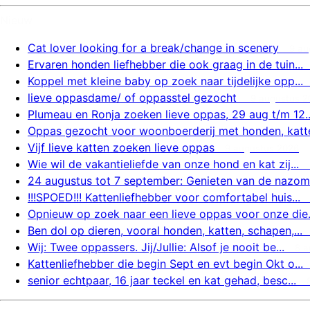
Nieuw
Cat lover looking for a break/change in scenery
9 au
Ervaren honden liefhebber die ook graag in de tuin...
Koppel met kleine baby op zoek naar tijdelijke opp...
lieve oppasdame/ of oppasstel gezocht
9 augustus 2
Plumeau en Ronja zoeken lieve oppas, 29 aug t/m 12..
Oppas gezocht voor woonboerderij met honden, katte
Vijf lieve katten zoeken lieve oppas
9 augustus 2026
Wie wil de vakantieliefde van onze hond en kat zij...
24 augustus tot 7 september: Genieten van de nazom.
!!!SPOED!!! Kattenliefhebber voor comfortabel huis...
Opnieuw op zoek naar een lieve oppas voor onze die.
Ben dol op dieren, vooral honden, katten, schapen,...
Wij: Twee oppassers. Jij/Jullie: Alsof je nooit be...
8 a
Kattenliefhebber die begin Sept en evt begin Okt o...
senior echtpaar, 16 jaar teckel en kat gehad, besc...