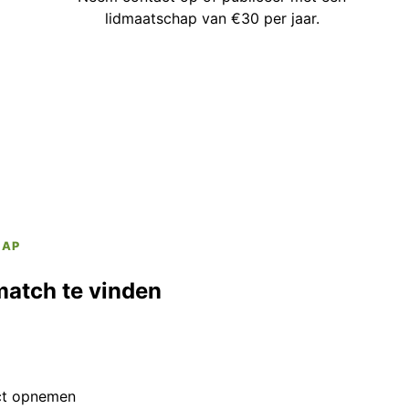
lidmaatschap van €30 per jaar.
HAP
match te vinden
ct opnemen