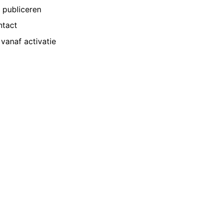
p publiceren
ntact
vanaf activatie