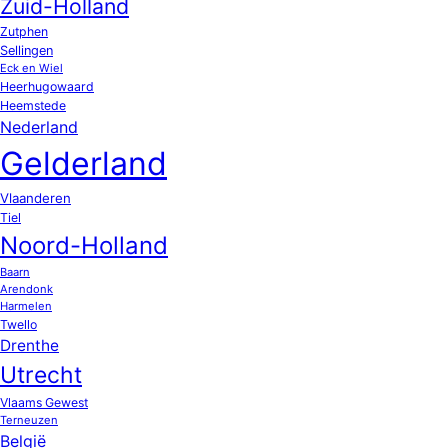
Zuid-Holland
Zutphen
Sellingen
Eck en Wiel
Heerhugowaard
Heemstede
Nederland
Gelderland
Vlaanderen
Tiel
Noord-Holland
Baarn
Arendonk
Harmelen
Twello
Drenthe
Utrecht
Vlaams Gewest
Terneuzen
België