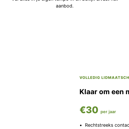
aanbod.
VOLLEDIG LIDMAATSC
Klaar om een 
€30
per jaar
Rechtstreeks conta