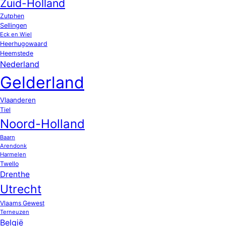
Zuid-Holland
Zutphen
Sellingen
Eck en Wiel
Heerhugowaard
Heemstede
Nederland
Gelderland
Vlaanderen
Tiel
Noord-Holland
Baarn
Arendonk
Harmelen
Twello
Drenthe
Utrecht
Vlaams Gewest
Terneuzen
België