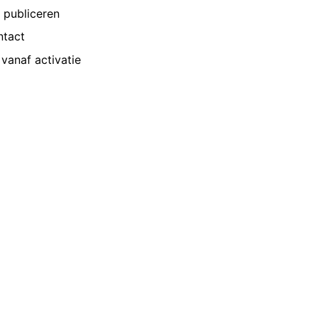
p publiceren
ntact
vanaf activatie