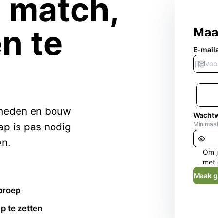
e match,
n te
Maa
E-mail
kheden en bouw
Wacht
Minimaal
ap is pas nodig
en.
Om j
met 
Maak g
proep
p te zetten