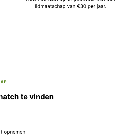
lidmaatschap van €30 per jaar.
HAP
match te vinden
ct opnemen