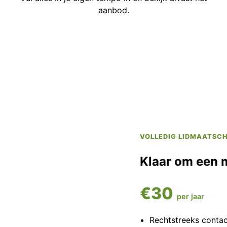
aanbod.
VOLLEDIG LIDMAATSC
Klaar om een 
€30
per jaar
Rechtstreeks conta