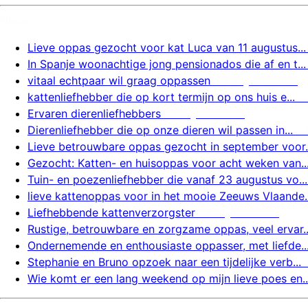
Nieuw
Lieve oppas gezocht voor kat Luca van 11 augustus...
In Spanje woonachtige jong pensionados die af en t...
vitaal echtpaar wil graag oppassen
7 augustus 2026
kattenliefhebber die op kort termijn op ons huis e...
Ervaren dierenliefhebbers
7 augustus 2026
Dierenliefhebber die op onze dieren wil passen in...
Lieve betrouwbare oppas gezocht in september voor..
Gezocht: Katten- en huisoppas voor acht weken van..
Tuin- en poezenliefhebber die vanaf 23 augustus vo...
lieve kattenoppas voor in het mooie Zeeuws Vlaande..
Liefhebbende kattenverzorgster
6 augustus 2026
Rustige, betrouwbare en zorgzame oppas, veel ervar..
Ondernemende en enthousiaste oppasser, met liefde..
Stephanie en Bruno opzoek naar een tijdelijke verb...
Wie komt er een lang weekend op mijn lieve poes en..