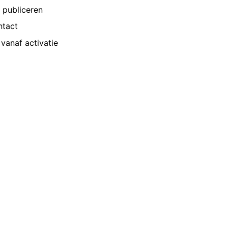
p publiceren
ntact
vanaf activatie