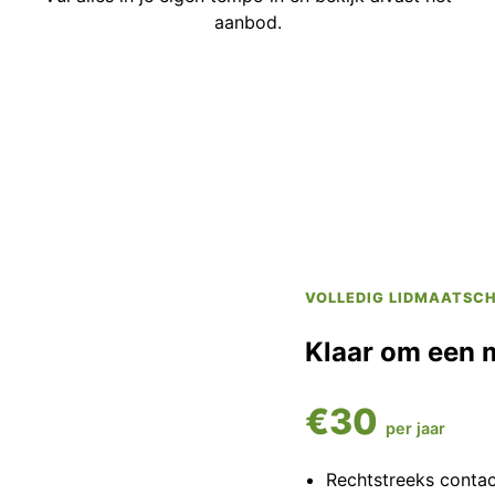
aanbod.
VOLLEDIG LIDMAATSC
Klaar om een 
€30
per jaar
Rechtstreeks conta