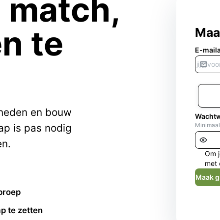
e match,
n te
Maa
E-mail
kheden en bouw
Wacht
Minimaal
ap is pas nodig
en.
Om j
met 
Maak g
proep
p te zetten