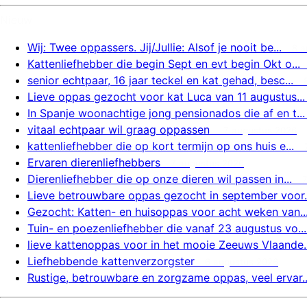
Nieuw
Wij: Twee oppassers. Jij/Jullie: Alsof je nooit be...
8 a
Kattenliefhebber die begin Sept en evt begin Okt o...
senior echtpaar, 16 jaar teckel en kat gehad, besc...
Lieve oppas gezocht voor kat Luca van 11 augustus...
In Spanje woonachtige jong pensionados die af en t...
vitaal echtpaar wil graag oppassen
7 augustus 2026
kattenliefhebber die op kort termijn op ons huis e...
Ervaren dierenliefhebbers
7 augustus 2026
Dierenliefhebber die op onze dieren wil passen in...
Lieve betrouwbare oppas gezocht in september voor..
Gezocht: Katten- en huisoppas voor acht weken van..
Tuin- en poezenliefhebber die vanaf 23 augustus vo...
lieve kattenoppas voor in het mooie Zeeuws Vlaande..
Liefhebbende kattenverzorgster
6 augustus 2026
Rustige, betrouwbare en zorgzame oppas, veel ervar..