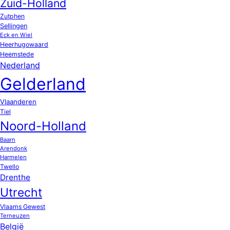
Zuid-Holland
Zutphen
Sellingen
Eck en Wiel
Heerhugowaard
Heemstede
Nederland
Gelderland
Vlaanderen
Tiel
Noord-Holland
Baarn
Arendonk
Harmelen
Twello
Drenthe
Utrecht
Vlaams Gewest
Terneuzen
België