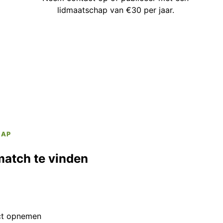
lidmaatschap van €30 per jaar.
HAP
match te vinden
ct opnemen