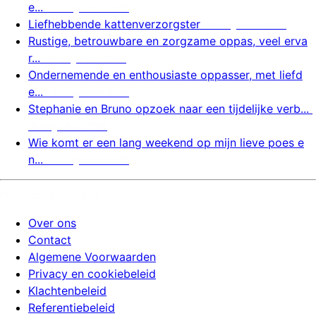
e...
6 augustus 2026
Liefhebbende kattenverzorgster
6 augustus 2026
Rustige, betrouwbare en zorgzame oppas, veel erva
r...
6 augustus 2026
Ondernemende en enthousiaste oppasser, met liefd
e...
6 augustus 2026
Stephanie en Bruno opzoek naar een tijdelijke verb...
6 augustus 2026
Wie komt er een lang weekend op mijn lieve poes e
n...
6 augustus 2026
huizenoppassite.nl
Over ons
Contact
Algemene Voorwaarden
Privacy en cookiebeleid
Klachtenbeleid
Referentiebeleid