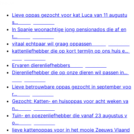
Nieuw
Lieve oppas gezocht voor kat Luca van 11 augustu
s...
7 augustus 2026
In Spanje woonachtige jong pensionados die af en
t...
7 augustus 2026
vitaal echtpaar wil graag oppassen
7 augustus 2026
kattenliefhebber die op kort termijn op ons huis e...
7 augustus 2026
Ervaren dierenliefhebbers
7 augustus 2026
Dierenliefhebber die op onze dieren wil passen in...
7 augustus 2026
Lieve betrouwbare oppas gezocht in september voo
r...
7 augustus 2026
Gezocht: Katten- en huisoppas voor acht weken va
n...
7 augustus 2026
Tuin- en poezenliefhebber die vanaf 23 augustus v
o...
7 augustus 2026
lieve kattenoppas voor in het mooie Zeeuws Vlaand