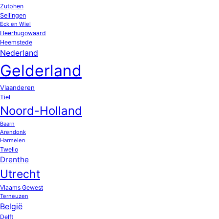
Zutphen
Sellingen
Eck en Wiel
Heerhugowaard
Heemstede
Nederland
Gelderland
Vlaanderen
Tiel
Noord-Holland
Baarn
Arendonk
Harmelen
Twello
Drenthe
Utrecht
Vlaams Gewest
Terneuzen
België
Delft