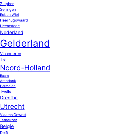
Zutphen
Sellingen
Eck en Wiel
Heerhugowaard
Heemstede
Nederland
Gelderland
Vlaanderen
Tiel
Noord-Holland
Baarn
Arendonk
Harmelen
Twello
Drenthe
Utrecht
Vlaams Gewest
Terneuzen
België
Delft