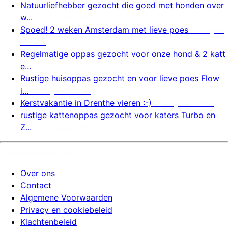
Natuurliefhebber gezocht die goed met honden over
w...
6 augustus 2026
Spoed! 2 weken Amsterdam met lieve poes
6 august
us 2026
Regelmatige oppas gezocht voor onze hond & 2 katt
e...
6 augustus 2026
Rustige huisoppas gezocht en voor lieve poes Flow
i...
5 augustus 2026
Kerstvakantie in Drenthe vieren :-)
5 augustus 2026
rustige kattenoppas gezocht voor katers Turbo en
Z...
5 augustus 2026
huizenoppassite.nl
Over ons
Contact
Algemene Voorwaarden
Privacy en cookiebeleid
Klachtenbeleid