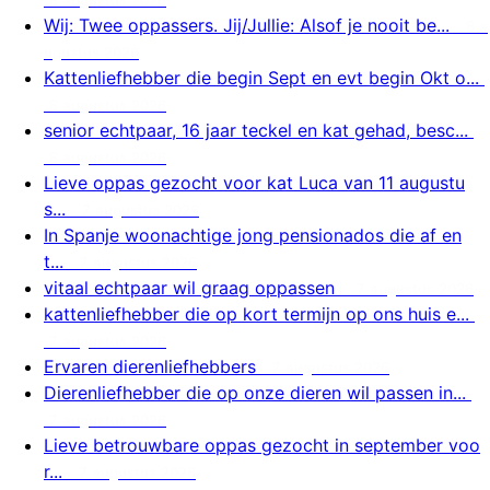
Wij: Twee oppassers. Jij/Jullie: Alsof je nooit be...
8 a
ugustus 2026
Kattenliefhebber die begin Sept en evt begin Okt o...
8 augustus 2026
senior echtpaar, 16 jaar teckel en kat gehad, besc...
8 augustus 2026
Lieve oppas gezocht voor kat Luca van 11 augustu
s...
7 augustus 2026
In Spanje woonachtige jong pensionados die af en
t...
7 augustus 2026
vitaal echtpaar wil graag oppassen
7 augustus 2026
kattenliefhebber die op kort termijn op ons huis e...
7 augustus 2026
Ervaren dierenliefhebbers
7 augustus 2026
Dierenliefhebber die op onze dieren wil passen in...
7 augustus 2026
Lieve betrouwbare oppas gezocht in september voo
r...
7 augustus 2026