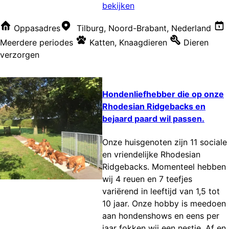
bekijken
Oppasadres
Tilburg, Noord-Brabant, Nederland
Meerdere periodes
Katten
,
Knaagdieren
Dieren
verzorgen
Hondenliefhebber die op onze
Rhodesian Ridgebacks en
bejaard paard wil passen.
Onze huisgenoten zijn 11 sociale
en vriendelijke Rhodesian
Ridgebacks. Momenteel hebben
wij 4 reuen en 7 teefjes
variërend in leeftijd van 1,5 tot
10 jaar. Onze hobby is meedoen
aan hondenshows en eens per
jaar fokken wij een nestje. Af en