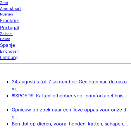
Zeist
Amersfoort
Nuenen
Frankrijk
Portugal
Zelhem
Heiloo
Spanje
Eindhoven
Limburg
Nieuw
24 augustus tot 7 september: Genieten van de nazo
m...
8 augustus 2026
!!!SPOED!!! Kattenliefhebber voor comfortabel huis...
8 augustus 2026
Opnieuw op zoek naar een lieve oppas voor onze di
e...
8 augustus 2026
Ben dol op dieren, vooral honden, katten, schapen,...
8 augustus 2026