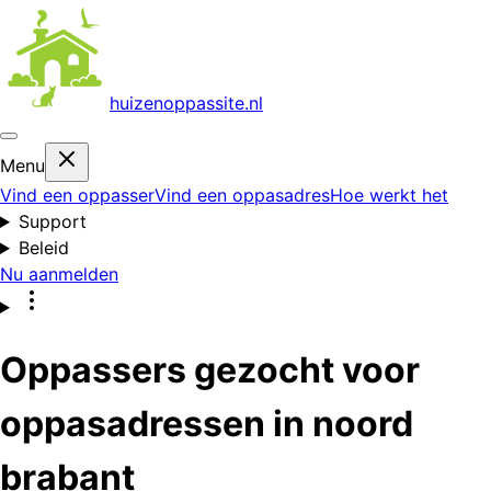
huizenoppas
site.nl
Menu
Vind een oppasser
Vind een oppasadres
Hoe werkt het
Support
Beleid
Nu aanmelden
Oppassers gezocht voor
oppasadressen in noord
brabant