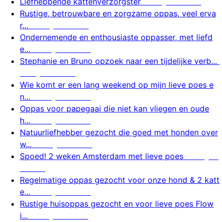
Liefhebbende kattenverzorgster
6 augustus 2026
Rustige, betrouwbare en zorgzame oppas, veel erva
r...
6 augustus 2026
Ondernemende en enthousiaste oppasser, met liefd
e...
6 augustus 2026
Stephanie en Bruno opzoek naar een tijdelijke verb...
6 augustus 2026
Wie komt er een lang weekend op mijn lieve poes e
n...
6 augustus 2026
Oppas voor papegaai die niet kan vliegen en oude
h...
6 augustus 2026
Natuurliefhebber gezocht die goed met honden over
w...
6 augustus 2026
Spoed! 2 weken Amsterdam met lieve poes
6 august
us 2026
Regelmatige oppas gezocht voor onze hond & 2 katt
e...
6 augustus 2026
Rustige huisoppas gezocht en voor lieve poes Flow
i...
5 augustus 2026