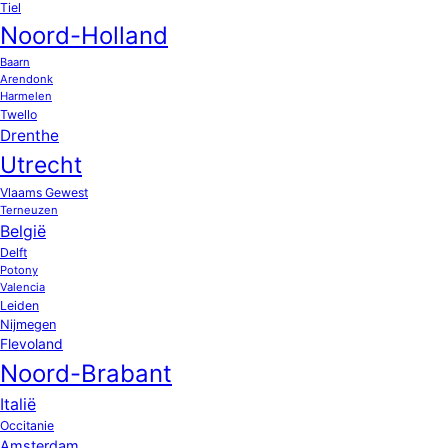
Tiel
Noord-Holland
Baarn
Arendonk
Harmelen
Twello
Drenthe
Utrecht
Vlaams Gewest
Terneuzen
België
Delft
Potony
Valencia
Leiden
Nijmegen
Flevoland
Noord-Brabant
Italië
Occitanie
Amsterdam