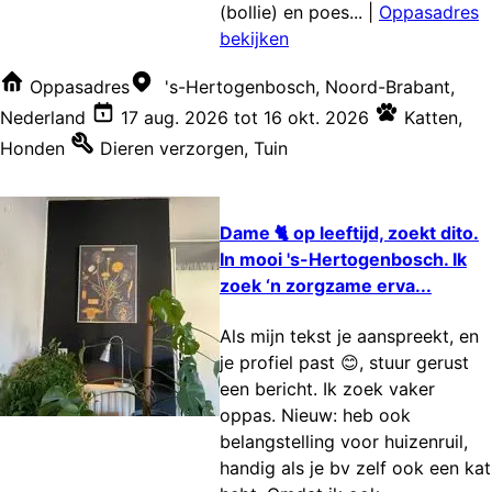
(bollie) en poes...
|
Oppasadres
bekijken
Oppasadres
's-Hertogenbosch, Noord-Brabant,
Nederland
17 aug. 2026
tot
16 okt. 2026
Katten
,
Honden
Dieren verzorgen
,
Tuin
Dame 🐈 op leeftijd, zoekt dito.
In mooi 's-Hertogenbosch. Ik
zoek ‘n zorgzame erva...
Als mijn tekst je aanspreekt, en
je profiel past 😊, stuur gerust
een bericht. Ik zoek vaker
oppas. Nieuw: heb ook
belangstelling voor huizenruil,
handig als je bv zelf ook een kat