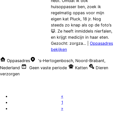
hebt. Omdat ik ook
huisoppasser ben, zoek ik
regelmatig oppas voor mijn
eigen kat Pluck, 18 jr. Nog
steeds zo knap als op de foto’s
😺. Ze heeft inmiddels nierfalen,
en krijgt medicijn in haar eten.
Gezocht: zorgza...
|
Oppasadres
bekijken
Oppasadres
's-Hertogenbosch, Noord-Brabant,
Nederland
Geen vaste periode
Katten
Dieren
verzorgen
«
1
»