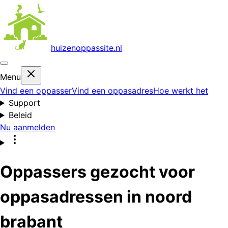
huizenoppas
site.nl
Menu
Vind een oppasser
Vind een oppasadres
Hoe werkt het
Support
Beleid
Nu aanmelden
Oppassers gezocht voor
oppasadressen in noord
brabant