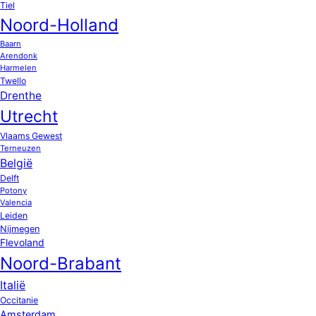
Tiel
Noord-Holland
Baarn
Arendonk
Harmelen
Twello
Drenthe
Utrecht
Vlaams Gewest
Terneuzen
België
Delft
Potony
Valencia
Leiden
Nijmegen
Flevoland
Noord-Brabant
Italië
Occitanie
Amsterdam