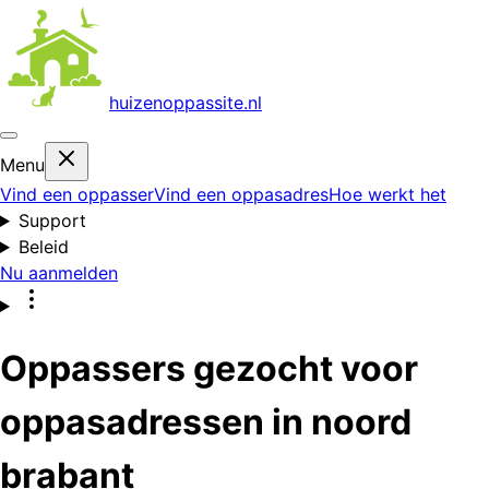
huizenoppas
site.nl
Menu
Vind een oppasser
Vind een oppasadres
Hoe werkt het
Support
Beleid
Nu aanmelden
Oppassers gezocht voor
oppasadressen in noord
brabant