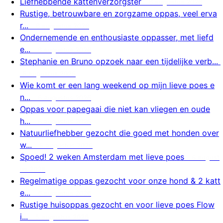
Liefhebbende kattenverzorgster
6 augustus 2026
Rustige, betrouwbare en zorgzame oppas, veel erva
r...
6 augustus 2026
Ondernemende en enthousiaste oppasser, met liefd
e...
6 augustus 2026
Stephanie en Bruno opzoek naar een tijdelijke verb...
6 augustus 2026
Wie komt er een lang weekend op mijn lieve poes e
n...
6 augustus 2026
Oppas voor papegaai die niet kan vliegen en oude
h...
6 augustus 2026
Natuurliefhebber gezocht die goed met honden over
w...
6 augustus 2026
Spoed! 2 weken Amsterdam met lieve poes
6 august
us 2026
Regelmatige oppas gezocht voor onze hond & 2 katt
e...
6 augustus 2026
Rustige huisoppas gezocht en voor lieve poes Flow
i...
5 augustus 2026