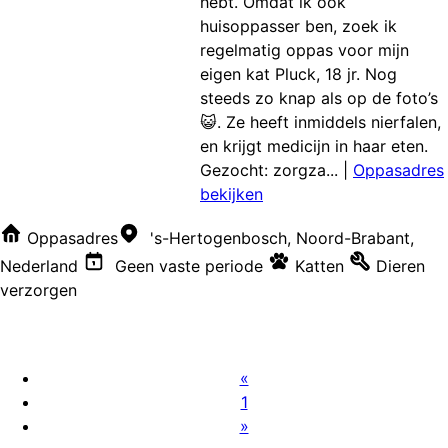
hebt. Omdat ik ook
huisoppasser ben, zoek ik
regelmatig oppas voor mijn
eigen kat Pluck, 18 jr. Nog
steeds zo knap als op de foto’s
😺. Ze heeft inmiddels nierfalen,
en krijgt medicijn in haar eten.
Gezocht: zorgza...
|
Oppasadres
bekijken
Oppasadres
's-Hertogenbosch, Noord-Brabant,
Nederland
Geen vaste periode
Katten
Dieren
verzorgen
«
1
»