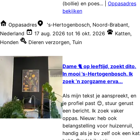
(bollie) en poes...
|
Oppasadres
bekijken
Oppasadres
's-Hertogenbosch, Noord-Brabant,
Nederland
17 aug. 2026
tot
16 okt. 2026
Katten
,
Honden
Dieren verzorgen
,
Tuin
Dame 🐈 op leeftijd, zoekt dito.
In mooi 's-Hertogenbosch. Ik
zoek ‘n zorgzame erva...
Als mijn tekst je aanspreekt, en
je profiel past 😊, stuur gerust
een bericht. Ik zoek vaker
oppas. Nieuw: heb ook
belangstelling voor huizenruil,
handig als je bv zelf ook een kat