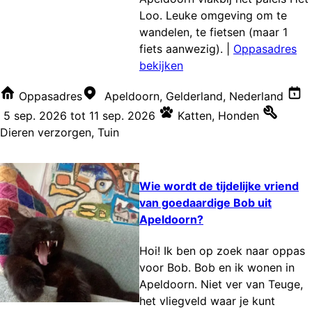
Loo. Leuke omgeving om te
wandelen, te fietsen (maar 1
fiets aanwezig).
|
Oppasadres
bekijken
Oppasadres
Apeldoorn, Gelderland, Nederland
5 sep. 2026
tot
11 sep. 2026
Katten
,
Honden
Dieren verzorgen
,
Tuin
Wie wordt de tijdelijke vriend
van goedaardige Bob uit
Apeldoorn?
Hoi! Ik ben op zoek naar oppas
voor Bob. Bob en ik wonen in
Apeldoorn. Niet ver van Teuge,
het vliegveld waar je kunt