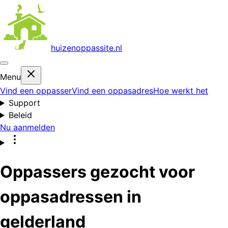
huizenoppas
site.nl
Menu
Vind een oppasser
Vind een oppasadres
Hoe werkt het
Support
Beleid
Nu aanmelden
Oppassers gezocht voor
oppasadressen in
gelderland