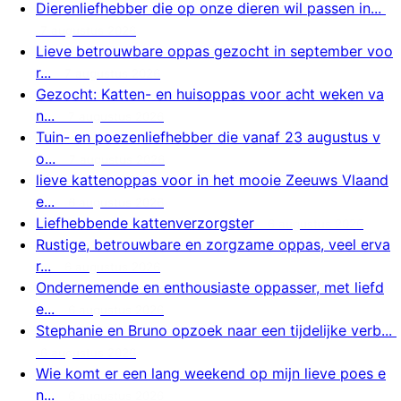
Dierenliefhebber die op onze dieren wil passen in...
7 augustus 2026
Lieve betrouwbare oppas gezocht in september voo
r...
7 augustus 2026
Gezocht: Katten- en huisoppas voor acht weken va
n...
7 augustus 2026
Tuin- en poezenliefhebber die vanaf 23 augustus v
o...
7 augustus 2026
lieve kattenoppas voor in het mooie Zeeuws Vlaand
e...
6 augustus 2026
Liefhebbende kattenverzorgster
6 augustus 2026
Rustige, betrouwbare en zorgzame oppas, veel erva
r...
6 augustus 2026
Ondernemende en enthousiaste oppasser, met liefd
e...
6 augustus 2026
Stephanie en Bruno opzoek naar een tijdelijke verb...
6 augustus 2026
Wie komt er een lang weekend op mijn lieve poes e
n...
6 augustus 2026