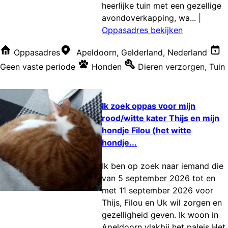
heerlijke tuin met een gezellige
avondoverkapping, wa...
|
Oppasadres bekijken
Oppasadres
Apeldoorn, Gelderland, Nederland
Geen vaste periode
Honden
Dieren verzorgen
,
Tuin
Ik zoek oppas voor mijn
rood/witte kater Thijs en mijn
hondje Filou (het witte
hondje...
Ik ben op zoek naar iemand die
van 5 september 2026 tot en
met 11 september 2026 voor
Thijs, Filou en Uk wil zorgen en
gezelligheid geven. Ik woon in
Apeldoorn vlakbij het paleis Het