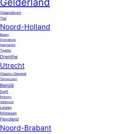
Gelderland
Vlaanderen
Tiel
Noord-Holland
Baarn
Arendonk
Harmelen
Twello
Drenthe
Utrecht
Vlaams Gewest
Terneuzen
België
Delft
Potony
Valencia
Leiden
Nijmegen
Flevoland
Noord-Brabant