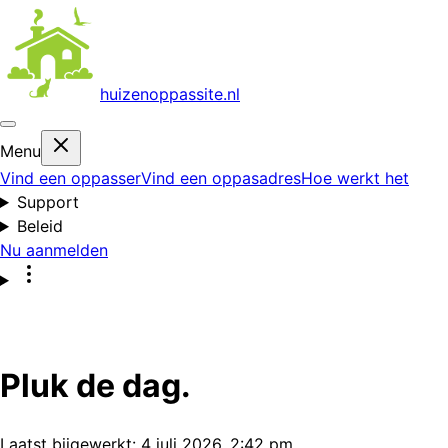
huizenoppas
site.nl
Menu
Vind een oppasser
Vind een oppasadres
Hoe werkt het
Support
Beleid
Nu aanmelden
Pluk de dag.
Laatst bijgewerkt:
4 juli 2026, 2:42 pm