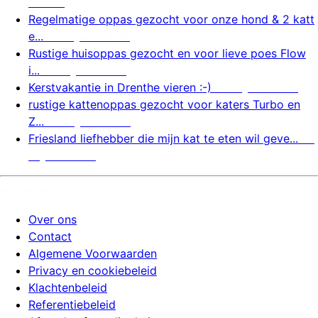
us 2026
Regelmatige oppas gezocht voor onze hond & 2 katt
e...
6 augustus 2026
Rustige huisoppas gezocht en voor lieve poes Flow
i...
5 augustus 2026
Kerstvakantie in Drenthe vieren :-)
5 augustus 2026
rustige kattenoppas gezocht voor katers Turbo en
Z...
5 augustus 2026
Friesland liefhebber die mijn kat te eten wil geve...
5
augustus 2026
huizenoppassite.nl
Over ons
Contact
Algemene Voorwaarden
Privacy en cookiebeleid
Klachtenbeleid
Referentiebeleid