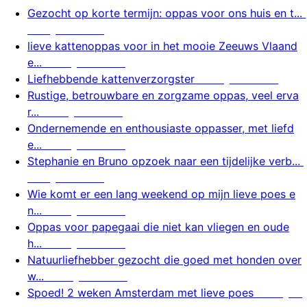
Gezocht op korte termijn: oppas voor ons huis en t...
6 augustus 2026
lieve kattenoppas voor in het mooie Zeeuws Vlaand
e...
6 augustus 2026
Liefhebbende kattenverzorgster
6 augustus 2026
Rustige, betrouwbare en zorgzame oppas, veel erva
r...
6 augustus 2026
Ondernemende en enthousiaste oppasser, met liefd
e...
6 augustus 2026
Stephanie en Bruno opzoek naar een tijdelijke verb...
6 augustus 2026
Wie komt er een lang weekend op mijn lieve poes e
n...
6 augustus 2026
Oppas voor papegaai die niet kan vliegen en oude
h...
6 augustus 2026
Natuurliefhebber gezocht die goed met honden over
w...
6 augustus 2026
Spoed! 2 weken Amsterdam met lieve poes
6 august