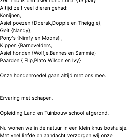
Zelf heb ik een asiel hond Luna. {13 jaar}
Altijd zelf veel dieren gehad:
Konijnen,
Asiel poezen {Doerak,Doppie en Theiggie},
Geit {Nandy},
Pony's {Nimfy en Moons} ,
Kippen {Barnevelders,
Asiel honden {Wolfje,Bannes en Sammie}
Paarden { Flip,Plato Wilson en Ivy}
Onze hondenroedel gaan altijd met ons mee.
Ervaring met schapen.
Opleiding Land en Tuinbouw school afgerond.
Nu wonen we in de natuur in een klein knus boshuisje.
Met veel liefde en aandacht verzorgen wij onze