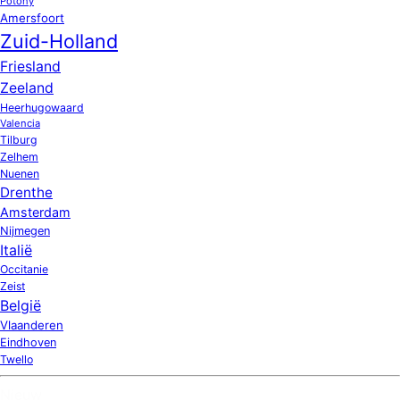
Potony
Amersfoort
Zuid-Holland
Friesland
Zeeland
Heerhugowaard
Valencia
Tilburg
Zelhem
Nuenen
Drenthe
Amsterdam
Nijmegen
Italië
Occitanie
Zeist
België
Vlaanderen
Eindhoven
Twello
Nieuw