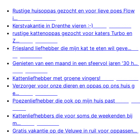
Rustige huisoppas gezocht en voor lieve poes Flow
i...
5 augustus 2026
Kerstvakantie in Drenthe vieren :-)
5 augustus 2026
rustige kattenoppas gezocht voor katers Turbo en
Z...
5 augustus 2026
Friesland liefhebber die mijn kat te eten wil geve...
5
augustus 2026
Genieten van een maand in een sfeervol jaren '30 h...
5 augustus 2026
Kattenliefhebber met groene vingers!
5 augustus 2026
Verzorger voor onze dieren en oppas op ons huis g
e...
4 augustus 2026
Poezenliefhebber die ook op mijn huis past
4 augustu
s 2026
Kattenliefhebbers die voor soms de weekenden bij
m...
4 augustus 2026
Gratis vakantie op de Veluwe in ruil voor oppassen...
4 augustus 2026