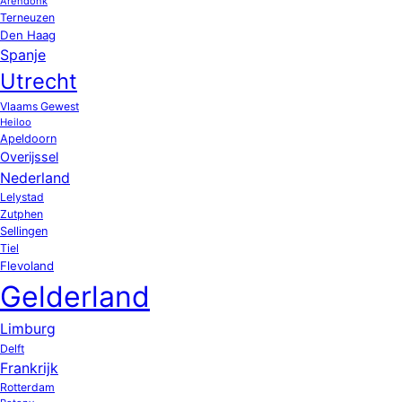
Arendonk
Terneuzen
Den Haag
Spanje
Utrecht
Vlaams Gewest
Heiloo
Apeldoorn
Overijssel
Nederland
Lelystad
Zutphen
Sellingen
Tiel
Flevoland
Gelderland
Limburg
Delft
Frankrijk
Rotterdam