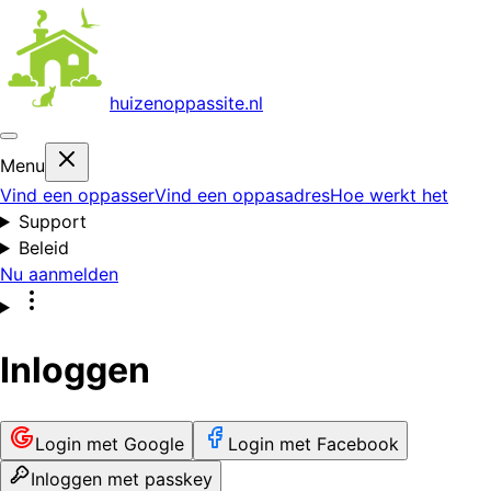
huizenoppas
site.nl
Menu
Vind een oppasser
Vind een oppasadres
Hoe werkt het
Support
Beleid
Nu aanmelden
Inloggen
Login met Google
Login met Facebook
Inloggen met passkey