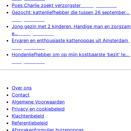
Poes Charlie zoekt verzorgster
4 augustus 2026
Gezocht: kattenliefhebber die tussen 26 september...
4 augustus 2026
Jong gezin met 2 kinderen. Handige man en zorgzam
e...
4 augustus 2026
Ervaren en enthousiaste kattenoppas uit Amsterdam
4 augustus 2026
Hondenliefhebber om op mijn kostbaarste ‘bezit’ te...
4 augustus 2026
huizenoppassite.nl
Over ons
Contact
Algemene Voorwaarden
Privacy en cookiebeleid
Klachtenbeleid
Referentiebeleid
Afsprakenformulier huizenoppas