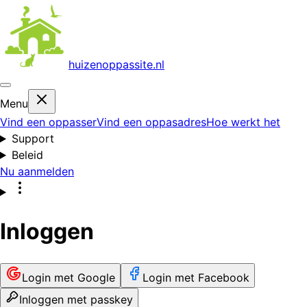
huizenoppas
site.nl
Menu
Vind een oppasser
Vind een oppasadres
Hoe werkt het
Support
Beleid
Nu aanmelden
Inloggen
Login met Google
Login met Facebook
Inloggen met passkey