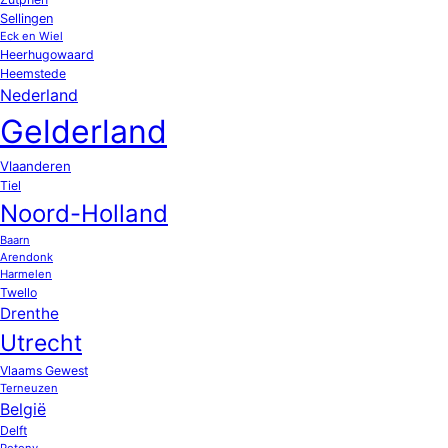
Sellingen
Eck en Wiel
Heerhugowaard
Heemstede
Nederland
Gelderland
Vlaanderen
Tiel
Noord-Holland
Baarn
Arendonk
Harmelen
Twello
Drenthe
Utrecht
Vlaams Gewest
Terneuzen
België
Delft
Potony