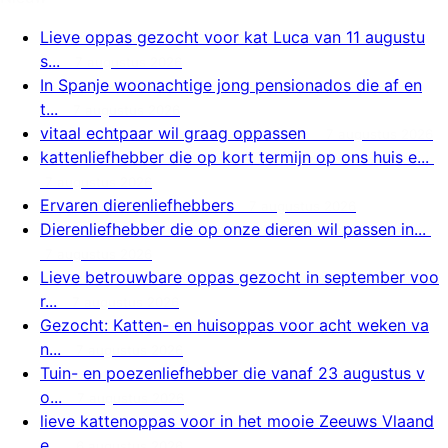
Lieve oppas gezocht voor kat Luca van 11 augustu
s...
7 augustus 2026
In Spanje woonachtige jong pensionados die af en
t...
7 augustus 2026
vitaal echtpaar wil graag oppassen
7 augustus 2026
kattenliefhebber die op kort termijn op ons huis e...
7 augustus 2026
Ervaren dierenliefhebbers
7 augustus 2026
Dierenliefhebber die op onze dieren wil passen in...
7 augustus 2026
Lieve betrouwbare oppas gezocht in september voo
r...
7 augustus 2026
Gezocht: Katten- en huisoppas voor acht weken va
n...
7 augustus 2026
Tuin- en poezenliefhebber die vanaf 23 augustus v
o...
7 augustus 2026
lieve kattenoppas voor in het mooie Zeeuws Vlaand
e...
6 augustus 2026