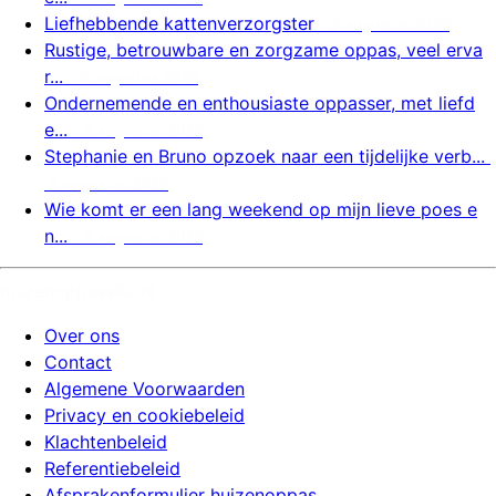
Liefhebbende kattenverzorgster
6 augustus 2026
Rustige, betrouwbare en zorgzame oppas, veel erva
r...
6 augustus 2026
Ondernemende en enthousiaste oppasser, met liefd
e...
6 augustus 2026
Stephanie en Bruno opzoek naar een tijdelijke verb...
6 augustus 2026
Wie komt er een lang weekend op mijn lieve poes e
n...
6 augustus 2026
huizenoppassite.nl
Over ons
Contact
Algemene Voorwaarden
Privacy en cookiebeleid
Klachtenbeleid
Referentiebeleid
Afsprakenformulier huizenoppas