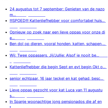
24 augustus tot 7 september: Genieten van de nazo
m...
8 augustus 2026
!!!SPOED!!! Kattenliefhebber voor comfortabel huis...
8 augustus 2026
Opnieuw op zoek naar een lieve oppas voor onze di
e...
8 augustus 2026
Ben dol op dieren, vooral honden, katten, schapen,...
8 augustus 2026
Wij: Twee oppassers. Jij/Jullie: Alsof je nooit be...
8 a
ugustus 2026
Kattenliefhebber die begin Sept en evt begin Okt o...
8 augustus 2026
senior echtpaar, 16 jaar teckel en kat gehad, besc...
8 augustus 2026
Lieve oppas gezocht voor kat Luca van 11 augustu
s...
7 augustus 2026
In Spanje woonachtige jong pensionados die af en
t...
7 augustus 2026