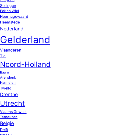
Sellingen
Eck en Wiel
Heerhugowaard
Heemstede
Nederland
Gelderland
Vlaanderen
Tiel
Noord-Holland
Baarn
Arendonk
Harmelen
Twello
Drenthe
Utrecht
Vlaams Gewest
Terneuzen
België
Delft
Potony