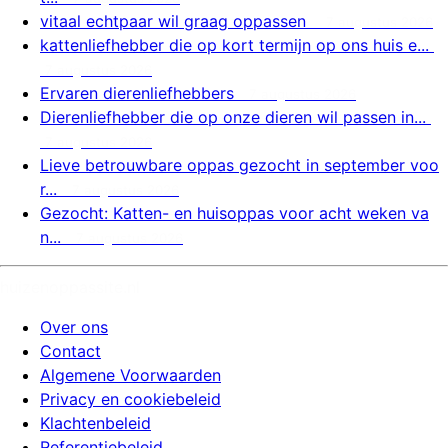
vitaal echtpaar wil graag oppassen
7 augustus 2026
kattenliefhebber die op kort termijn op ons huis e...
7 augustus 2026
Ervaren dierenliefhebbers
7 augustus 2026
Dierenliefhebber die op onze dieren wil passen in...
7 augustus 2026
Lieve betrouwbare oppas gezocht in september voo
r...
7 augustus 2026
Gezocht: Katten- en huisoppas voor acht weken va
n...
7 augustus 2026
huizenoppassite.nl
Over ons
Contact
Algemene Voorwaarden
Privacy en cookiebeleid
Klachtenbeleid
Referentiebeleid