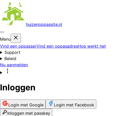
huizenoppas
site.nl
Menu
Vind een oppasser
Vind een oppasadres
Hoe werkt het
Support
Beleid
Nu aanmelden
Inloggen
Login met Google
Login met Facebook
Inloggen met passkey