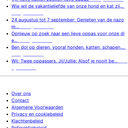
Wie wil de vakantieliefde van onze hond en kat zij...
9 augustus 2026
24 augustus tot 7 september: Genieten van de nazo
m...
8 augustus 2026
Opnieuw op zoek naar een lieve oppas voor onze di
e...
8 augustus 2026
Ben dol op dieren, vooral honden, katten, schapen,...
8 augustus 2026
Wij: Twee oppassers. Jij/Jullie: Alsof je nooit be...
8 a
ugustus 2026
huizenoppassite.nl
Over ons
Contact
Algemene Voorwaarden
Privacy en cookiebeleid
Klachtenbeleid
Referentiebeleid