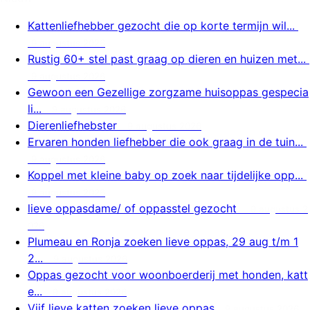
Kattenliefhebber gezocht die op korte termijn wil...
9 augustus 2026
Rustig 60+ stel past graag op dieren en huizen met...
9 augustus 2026
Gewoon een Gezellige zorgzame huisoppas gespecia
li...
9 augustus 2026
Dierenliefhebster
9 augustus 2026
Ervaren honden liefhebber die ook graag in de tuin...
9 augustus 2026
Koppel met kleine baby op zoek naar tijdelijke opp...
9 augustus 2026
lieve oppasdame/ of oppasstel gezocht
9 augustus 2
026
Plumeau en Ronja zoeken lieve oppas, 29 aug t/m 1
2...
9 augustus 2026
Oppas gezocht voor woonboerderij met honden, katt
e...
9 augustus 2026
Vijf lieve katten zoeken lieve oppas
9 augustus 2026