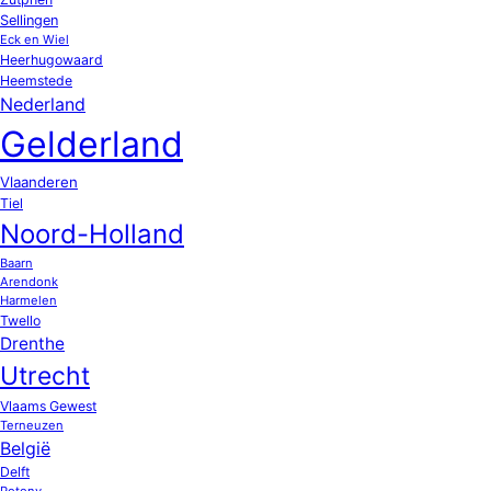
Sellingen
Eck en Wiel
Heerhugowaard
Heemstede
Nederland
Gelderland
Vlaanderen
Tiel
Noord-Holland
Baarn
Arendonk
Harmelen
Twello
Drenthe
Utrecht
Vlaams Gewest
Terneuzen
België
Delft
Potony