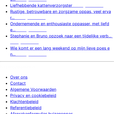
Liefhebbende kattenverzorgster
6 augustus 2026
Rustige, betrouwbare en zorgzame oppas, veel erva
r...
6 augustus 2026
Ondernemende en enthousiaste oppasser, met liefd
e...
6 augustus 2026
Stephanie en Bruno opzoek naar een tijdelijke verb...
6 augustus 2026
Wie komt er een lang weekend op mijn lieve poes e
n...
6 augustus 2026
huizenoppassite.nl
Over ons
Contact
Algemene Voorwaarden
Privacy en cookiebeleid
Klachtenbeleid
Referentiebeleid
Afsprakenformulier huizenoppas