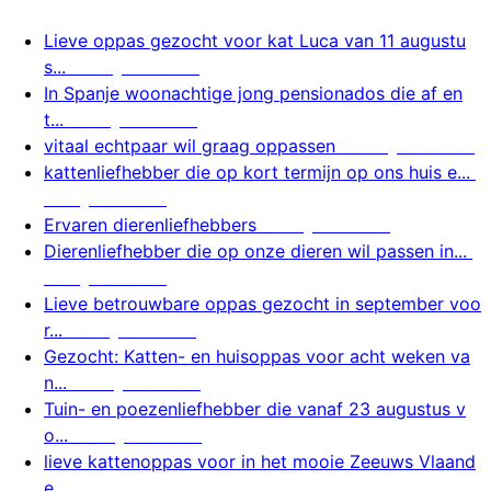
Lieve oppas gezocht voor kat Luca van 11 augustu
s...
7 augustus 2026
In Spanje woonachtige jong pensionados die af en
t...
7 augustus 2026
vitaal echtpaar wil graag oppassen
7 augustus 2026
kattenliefhebber die op kort termijn op ons huis e...
7 augustus 2026
Ervaren dierenliefhebbers
7 augustus 2026
Dierenliefhebber die op onze dieren wil passen in...
7 augustus 2026
Lieve betrouwbare oppas gezocht in september voo
r...
7 augustus 2026
Gezocht: Katten- en huisoppas voor acht weken va
n...
7 augustus 2026
Tuin- en poezenliefhebber die vanaf 23 augustus v
o...
7 augustus 2026
lieve kattenoppas voor in het mooie Zeeuws Vlaand
e...
6 augustus 2026