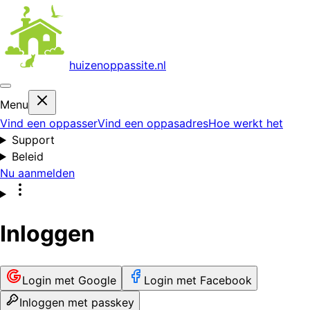
huizenoppas
site.nl
Menu
Vind een oppasser
Vind een oppasadres
Hoe werkt het
Support
Beleid
Nu aanmelden
Inloggen
Login met Google
Login met Facebook
Inloggen met passkey