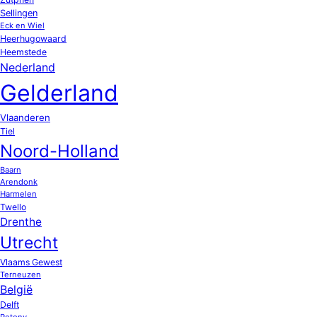
Sellingen
Eck en Wiel
Heerhugowaard
Heemstede
Nederland
Gelderland
Vlaanderen
Tiel
Noord-Holland
Baarn
Arendonk
Harmelen
Twello
Drenthe
Utrecht
Vlaams Gewest
Terneuzen
België
Delft
Potony