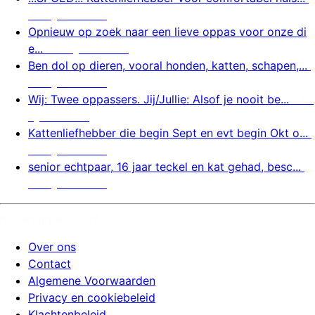
8 augustus 2026
Opnieuw op zoek naar een lieve oppas voor onze di
e...
8 augustus 2026
Ben dol op dieren, vooral honden, katten, schapen,...
8 augustus 2026
Wij: Twee oppassers. Jij/Jullie: Alsof je nooit be...
8 a
ugustus 2026
Kattenliefhebber die begin Sept en evt begin Okt o...
8 augustus 2026
senior echtpaar, 16 jaar teckel en kat gehad, besc...
8 augustus 2026
huizenoppassite.nl
Over ons
Contact
Algemene Voorwaarden
Privacy en cookiebeleid
Klachtenbeleid