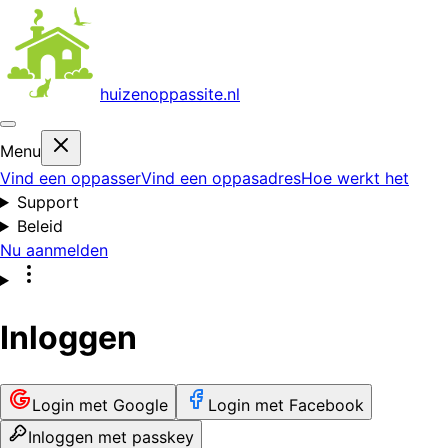
huizenoppas
site.nl
Menu
Vind een oppasser
Vind een oppasadres
Hoe werkt het
Support
Beleid
Nu aanmelden
Inloggen
Login met Google
Login met Facebook
Inloggen met passkey