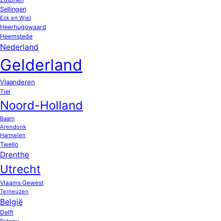
Sellingen
Eck en Wiel
Heerhugowaard
Heemstede
Nederland
Gelderland
Vlaanderen
Tiel
Noord-Holland
Baarn
Arendonk
Harmelen
Twello
Drenthe
Utrecht
Vlaams Gewest
Terneuzen
België
Delft
Potony