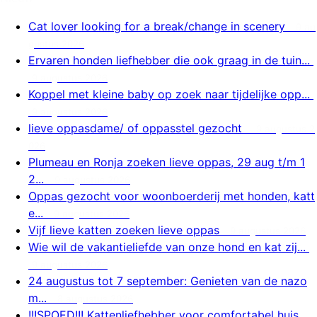
Cat lover looking for a break/change in scenery
9 au
gustus 2026
Ervaren honden liefhebber die ook graag in de tuin...
9 augustus 2026
Koppel met kleine baby op zoek naar tijdelijke opp...
9 augustus 2026
lieve oppasdame/ of oppasstel gezocht
9 augustus 2
026
Plumeau en Ronja zoeken lieve oppas, 29 aug t/m 1
2...
9 augustus 2026
Oppas gezocht voor woonboerderij met honden, katt
e...
9 augustus 2026
Vijf lieve katten zoeken lieve oppas
9 augustus 2026
Wie wil de vakantieliefde van onze hond en kat zij...
9 augustus 2026
24 augustus tot 7 september: Genieten van de nazo
m...
8 augustus 2026
!!!SPOED!!! Kattenliefhebber voor comfortabel huis...