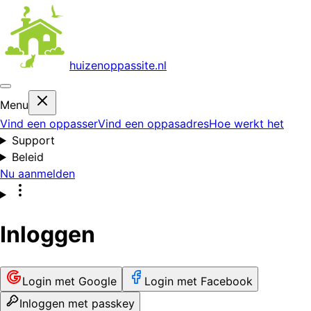
huizenoppas
site.nl
Menu
Vind een oppasser
Vind een oppasadres
Hoe werkt het
Support
Beleid
Nu aanmelden
Inloggen
Login met Google
Login met Facebook
Inloggen met passkey