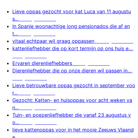
Lieve oppas gezocht voor kat Luca van 11 augustu
s...
7 augustus 2026
In Spanje woonachtige jong pensionados die af en
t...
7 augustus 2026
vitaal echtpaar wil graag oppassen
7 augustus 2026
kattenliefhebber die op kort termijn op ons huis e...
7 augustus 2026
Ervaren dierenliefhebbers
7 augustus 2026
Dierenliefhebber die op onze dieren wil passen in...
7 augustus 2026
Lieve betrouwbare oppas gezocht in september voo
r...
7 augustus 2026
Gezocht: Katten- en huisoppas voor acht weken va
n...
7 augustus 2026
Tuin- en poezenliefhebber die vanaf 23 augustus v
o...
7 augustus 2026
lieve kattenoppas voor in het mooie Zeeuws Vlaand
e...
6 augustus 2026