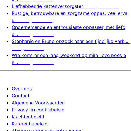
Liefhebbende kattenverzorgster
6 augustus 2026
Rustige, betrouwbare en zorgzame oppas, veel erva
r...
6 augustus 2026
Ondernemende en enthousiaste oppasser, met liefd
e...
6 augustus 2026
Stephanie en Bruno opzoek naar een tijdelijke verb...
6 augustus 2026
Wie komt er een lang weekend op mijn lieve poes e
n...
6 augustus 2026
huizenoppassite.nl
Over ons
Contact
Algemene Voorwaarden
Privacy en cookiebeleid
Klachtenbeleid
Referentiebeleid
Afsprakenformulier huizenoppas