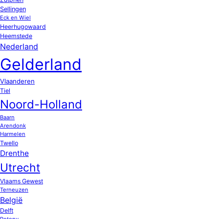
Sellingen
Eck en Wiel
Heerhugowaard
Heemstede
Nederland
Gelderland
Vlaanderen
Tiel
Noord-Holland
Baarn
Arendonk
Harmelen
Twello
Drenthe
Utrecht
Vlaams Gewest
Terneuzen
België
Delft
Potony