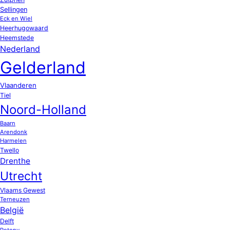
Sellingen
Eck en Wiel
Heerhugowaard
Heemstede
Nederland
Gelderland
Vlaanderen
Tiel
Noord-Holland
Baarn
Arendonk
Harmelen
Twello
Drenthe
Utrecht
Vlaams Gewest
Terneuzen
België
Delft
Potony