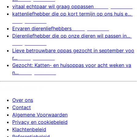
vitaal echtpaar wil graag oppassen
7 augustus 2026
kattenliefhebber die op kort termijn op ons huis e...
7 augustus 2026
Ervaren dierenliefhebbers
7 augustus 2026
Dierenliefhebber die op onze dieren wil passen in...
7 augustus 2026
Lieve betrouwbare oppas gezocht in september voo
r...
7 augustus 2026
Gezocht: Katten- en huisoppas voor acht weken va
n...
7 augustus 2026
huizenoppassite.nl
Over ons
Contact
Algemene Voorwaarden
Privacy en cookiebeleid
Klachtenbeleid
Referentiebeleid