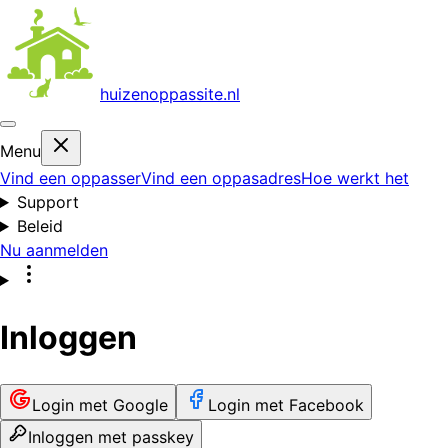
huizenoppas
site.nl
Menu
Vind een oppasser
Vind een oppasadres
Hoe werkt het
Support
Beleid
Nu aanmelden
Inloggen
Login met Google
Login met Facebook
Inloggen met passkey