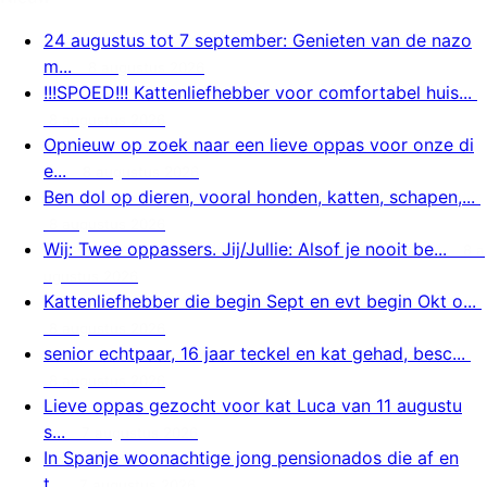
24 augustus tot 7 september: Genieten van de nazo
m...
8 augustus 2026
!!!SPOED!!! Kattenliefhebber voor comfortabel huis...
8 augustus 2026
Opnieuw op zoek naar een lieve oppas voor onze di
e...
8 augustus 2026
Ben dol op dieren, vooral honden, katten, schapen,...
8 augustus 2026
Wij: Twee oppassers. Jij/Jullie: Alsof je nooit be...
8 a
ugustus 2026
Kattenliefhebber die begin Sept en evt begin Okt o...
8 augustus 2026
senior echtpaar, 16 jaar teckel en kat gehad, besc...
8 augustus 2026
Lieve oppas gezocht voor kat Luca van 11 augustu
s...
7 augustus 2026
In Spanje woonachtige jong pensionados die af en
t...
7 augustus 2026