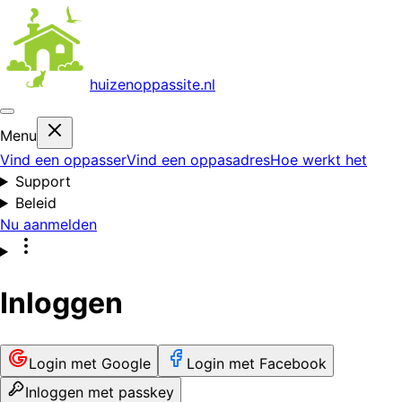
huizenoppas
site.nl
Menu
Vind een oppasser
Vind een oppasadres
Hoe werkt het
Support
Beleid
Nu aanmelden
Inloggen
Login met Google
Login met Facebook
Inloggen met passkey