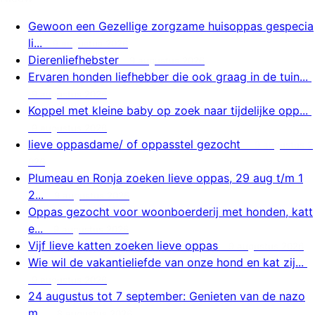
Gewoon een Gezellige zorgzame huisoppas gespecia
li...
9 augustus 2026
Dierenliefhebster
9 augustus 2026
Ervaren honden liefhebber die ook graag in de tuin...
9 augustus 2026
Koppel met kleine baby op zoek naar tijdelijke opp...
9 augustus 2026
lieve oppasdame/ of oppasstel gezocht
9 augustus 2
026
Plumeau en Ronja zoeken lieve oppas, 29 aug t/m 1
2...
9 augustus 2026
Oppas gezocht voor woonboerderij met honden, katt
e...
9 augustus 2026
Vijf lieve katten zoeken lieve oppas
9 augustus 2026
Wie wil de vakantieliefde van onze hond en kat zij...
9 augustus 2026
24 augustus tot 7 september: Genieten van de nazo
m...
8 augustus 2026