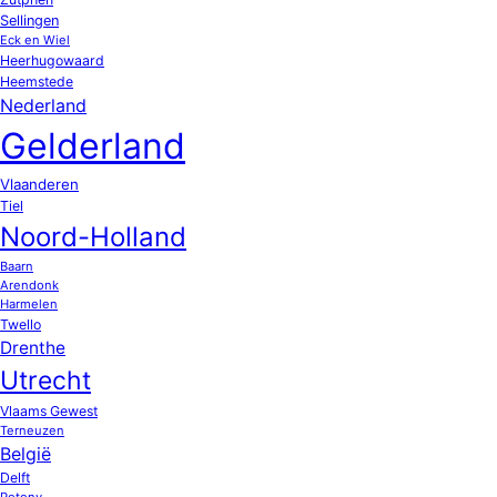
Sellingen
Eck en Wiel
Heerhugowaard
Heemstede
Nederland
Gelderland
Vlaanderen
Tiel
Noord-Holland
Baarn
Arendonk
Harmelen
Twello
Drenthe
Utrecht
Vlaams Gewest
Terneuzen
België
Delft
Potony