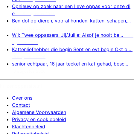
Opnieuw op zoek naar een lieve oppas voor onze di
e...
8 augustus 2026
Ben dol op dieren, vooral honden, katten, schapen,...
8 augustus 2026
Wij: Twee oppassers. Jij/Jullie: Alsof je nooit be...
8 a
ugustus 2026
Kattenliefhebber die begin Sept en evt begin Okt o...
8 augustus 2026
senior echtpaar, 16 jaar teckel en kat gehad, besc...
8 augustus 2026
huizenoppassite.nl
Over ons
Contact
Algemene Voorwaarden
Privacy en cookiebeleid
Klachtenbeleid
Referentiebeleid