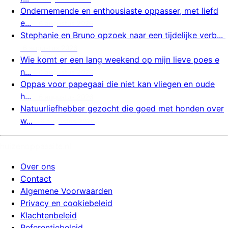
Ondernemende en enthousiaste oppasser, met liefd
e...
6 augustus 2026
Stephanie en Bruno opzoek naar een tijdelijke verb...
6 augustus 2026
Wie komt er een lang weekend op mijn lieve poes e
n...
6 augustus 2026
Oppas voor papegaai die niet kan vliegen en oude
h...
6 augustus 2026
Natuurliefhebber gezocht die goed met honden over
w...
6 augustus 2026
huizenoppassite.nl
Over ons
Contact
Algemene Voorwaarden
Privacy en cookiebeleid
Klachtenbeleid
Referentiebeleid