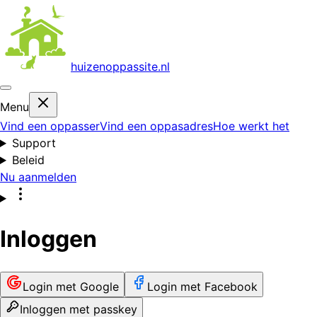
huizenoppas
site.nl
Menu
Vind een oppasser
Vind een oppasadres
Hoe werkt het
Support
Beleid
Nu aanmelden
Inloggen
Login met Google
Login met Facebook
Inloggen met passkey