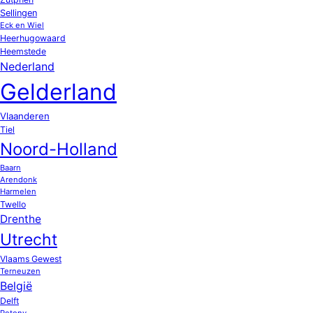
Sellingen
Eck en Wiel
Heerhugowaard
Heemstede
Nederland
Gelderland
Vlaanderen
Tiel
Noord-Holland
Baarn
Arendonk
Harmelen
Twello
Drenthe
Utrecht
Vlaams Gewest
Terneuzen
België
Delft
Potony