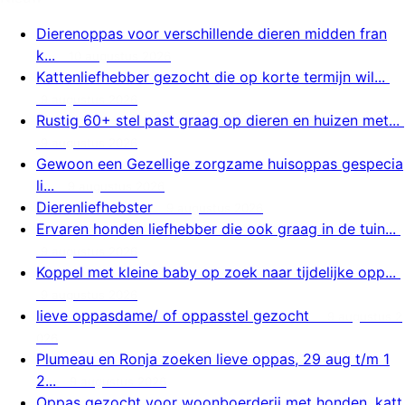
Dierenoppas voor verschillende dieren midden fran
k...
10 augustus 2026
Kattenliefhebber gezocht die op korte termijn wil...
9 augustus 2026
Rustig 60+ stel past graag op dieren en huizen met...
9 augustus 2026
Gewoon een Gezellige zorgzame huisoppas gespecia
li...
9 augustus 2026
Dierenliefhebster
9 augustus 2026
Ervaren honden liefhebber die ook graag in de tuin...
9 augustus 2026
Koppel met kleine baby op zoek naar tijdelijke opp...
9 augustus 2026
lieve oppasdame/ of oppasstel gezocht
9 augustus 2
026
Plumeau en Ronja zoeken lieve oppas, 29 aug t/m 1
2...
9 augustus 2026
Oppas gezocht voor woonboerderij met honden, katt