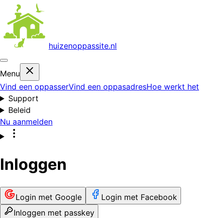
huizenoppas
site.nl
Menu
Vind een oppasser
Vind een oppasadres
Hoe werkt het
Support
Beleid
Nu aanmelden
Inloggen
Login met Google
Login met Facebook
Inloggen met passkey