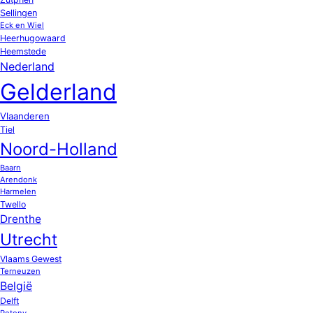
Sellingen
Eck en Wiel
Heerhugowaard
Heemstede
Nederland
Gelderland
Vlaanderen
Tiel
Noord-Holland
Baarn
Arendonk
Harmelen
Twello
Drenthe
Utrecht
Vlaams Gewest
Terneuzen
België
Delft
Potony