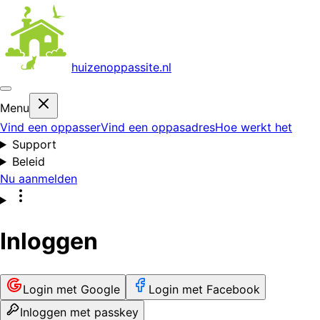
huizenoppas
site.nl
Menu
Vind een oppasser
Vind een oppasadres
Hoe werkt het
Support
Beleid
Nu aanmelden
Inloggen
Login met Google
Login met Facebook
Inloggen met passkey