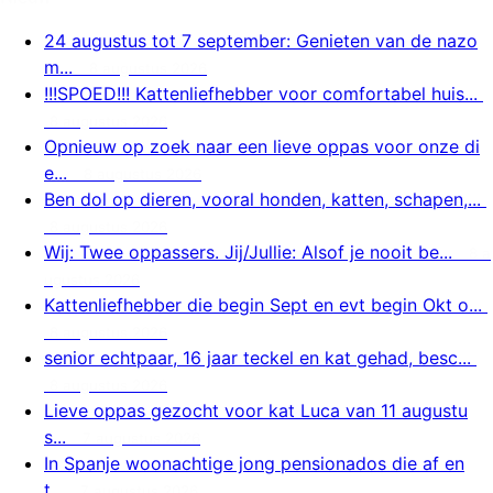
24 augustus tot 7 september: Genieten van de nazo
m...
8 augustus 2026
!!!SPOED!!! Kattenliefhebber voor comfortabel huis...
8 augustus 2026
Opnieuw op zoek naar een lieve oppas voor onze di
e...
8 augustus 2026
Ben dol op dieren, vooral honden, katten, schapen,...
8 augustus 2026
Wij: Twee oppassers. Jij/Jullie: Alsof je nooit be...
8 a
ugustus 2026
Kattenliefhebber die begin Sept en evt begin Okt o...
8 augustus 2026
senior echtpaar, 16 jaar teckel en kat gehad, besc...
8 augustus 2026
Lieve oppas gezocht voor kat Luca van 11 augustu
s...
7 augustus 2026
In Spanje woonachtige jong pensionados die af en
t...
7 augustus 2026