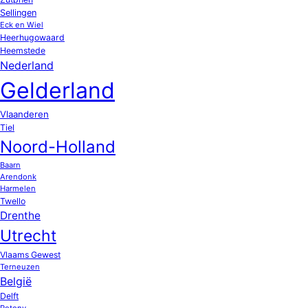
Sellingen
Eck en Wiel
Heerhugowaard
Heemstede
Nederland
Gelderland
Vlaanderen
Tiel
Noord-Holland
Baarn
Arendonk
Harmelen
Twello
Drenthe
Utrecht
Vlaams Gewest
Terneuzen
België
Delft
Potony