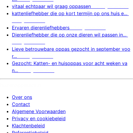
vitaal echtpaar wil graag oppassen
7 augustus 2026
kattenliefhebber die op kort termijn op ons huis e...
7 augustus 2026
Ervaren dierenliefhebbers
7 augustus 2026
Dierenliefhebber die op onze dieren wil passen in...
7 augustus 2026
Lieve betrouwbare oppas gezocht in september voo
r...
7 augustus 2026
Gezocht: Katten- en huisoppas voor acht weken va
n...
7 augustus 2026
huizenoppassite.nl
Over ons
Contact
Algemene Voorwaarden
Privacy en cookiebeleid
Klachtenbeleid
Referentiebeleid