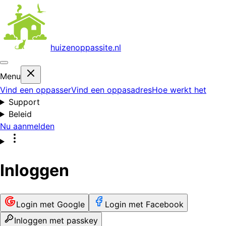
huizenoppas
site.nl
Menu
Vind een oppasser
Vind een oppasadres
Hoe werkt het
Support
Beleid
Nu aanmelden
Inloggen
Login met Google
Login met Facebook
Inloggen met passkey