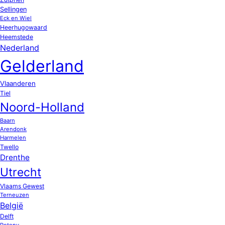
Sellingen
Eck en Wiel
Heerhugowaard
Heemstede
Nederland
Gelderland
Vlaanderen
Tiel
Noord-Holland
Baarn
Arendonk
Harmelen
Twello
Drenthe
Utrecht
Vlaams Gewest
Terneuzen
België
Delft
Potony