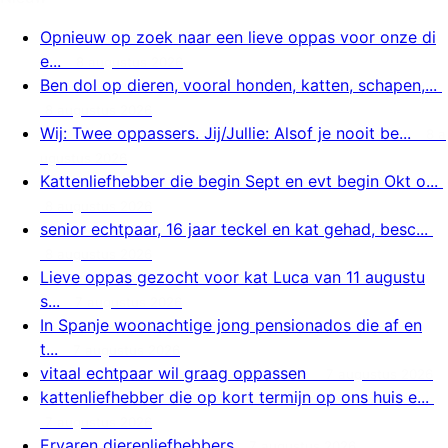
Opnieuw op zoek naar een lieve oppas voor onze di
e...
8 augustus 2026
Ben dol op dieren, vooral honden, katten, schapen,...
8 augustus 2026
Wij: Twee oppassers. Jij/Jullie: Alsof je nooit be...
8 a
ugustus 2026
Kattenliefhebber die begin Sept en evt begin Okt o...
8 augustus 2026
senior echtpaar, 16 jaar teckel en kat gehad, besc...
8 augustus 2026
Lieve oppas gezocht voor kat Luca van 11 augustu
s...
7 augustus 2026
In Spanje woonachtige jong pensionados die af en
t...
7 augustus 2026
vitaal echtpaar wil graag oppassen
7 augustus 2026
kattenliefhebber die op kort termijn op ons huis e...
7 augustus 2026
Ervaren dierenliefhebbers
7 augustus 2026