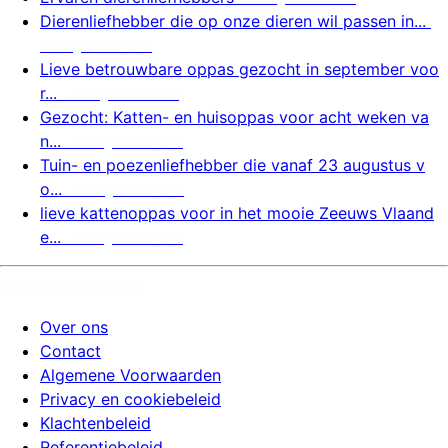
Dierenliefhebber die op onze dieren wil passen in...
7 augustus 2026
Lieve betrouwbare oppas gezocht in september voo
r...
7 augustus 2026
Gezocht: Katten- en huisoppas voor acht weken va
n...
7 augustus 2026
Tuin- en poezenliefhebber die vanaf 23 augustus v
o...
7 augustus 2026
lieve kattenoppas voor in het mooie Zeeuws Vlaand
e...
6 augustus 2026
huizenoppassite.nl
Over ons
Contact
Algemene Voorwaarden
Privacy en cookiebeleid
Klachtenbeleid
Referentiebeleid