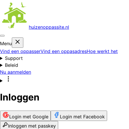
huizenoppas
site.nl
Menu
Vind een oppasser
Vind een oppasadres
Hoe werkt het
Support
Beleid
Nu aanmelden
Inloggen
Login met Google
Login met Facebook
Inloggen met passkey