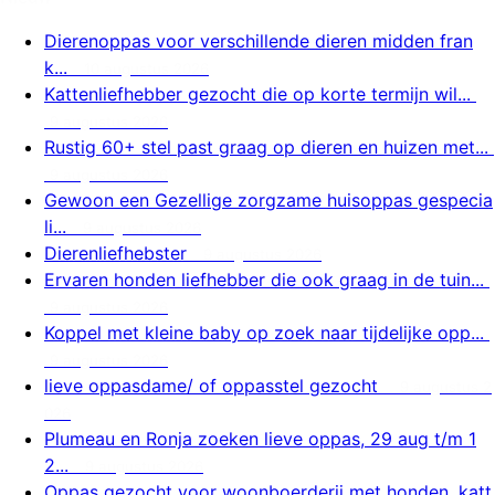
Dierenoppas voor verschillende dieren midden fran
k...
10 augustus 2026
Kattenliefhebber gezocht die op korte termijn wil...
9 augustus 2026
Rustig 60+ stel past graag op dieren en huizen met...
9 augustus 2026
Gewoon een Gezellige zorgzame huisoppas gespecia
li...
9 augustus 2026
Dierenliefhebster
9 augustus 2026
Ervaren honden liefhebber die ook graag in de tuin...
9 augustus 2026
Koppel met kleine baby op zoek naar tijdelijke opp...
9 augustus 2026
lieve oppasdame/ of oppasstel gezocht
9 augustus 2
026
Plumeau en Ronja zoeken lieve oppas, 29 aug t/m 1
2...
9 augustus 2026
Oppas gezocht voor woonboerderij met honden, katt