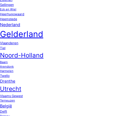
Sellingen
Eck en Wiel
Heerhugowaard
Heemstede
Nederland
Gelderland
Vlaanderen
Tiel
Noord-Holland
Baarn
Arendonk
Harmelen
Twello
Drenthe
Utrecht
Vlaams Gewest
Terneuzen
België
Delft
Potony