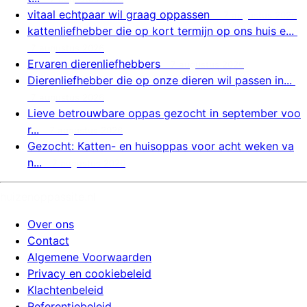
vitaal echtpaar wil graag oppassen
7 augustus 2026
kattenliefhebber die op kort termijn op ons huis e...
7 augustus 2026
Ervaren dierenliefhebbers
7 augustus 2026
Dierenliefhebber die op onze dieren wil passen in...
7 augustus 2026
Lieve betrouwbare oppas gezocht in september voo
r...
7 augustus 2026
Gezocht: Katten- en huisoppas voor acht weken va
n...
7 augustus 2026
huizenoppassite.nl
Over ons
Contact
Algemene Voorwaarden
Privacy en cookiebeleid
Klachtenbeleid
Referentiebeleid