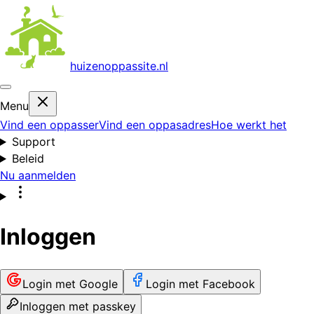
huizenoppas
site.nl
Menu
Vind een oppasser
Vind een oppasadres
Hoe werkt het
Support
Beleid
Nu aanmelden
Inloggen
Login met Google
Login met Facebook
Inloggen met passkey