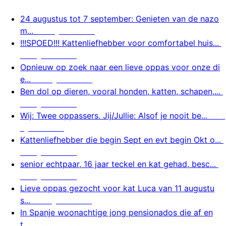
24 augustus tot 7 september: Genieten van de nazo
m...
8 augustus 2026
!!!SPOED!!! Kattenliefhebber voor comfortabel huis...
8 augustus 2026
Opnieuw op zoek naar een lieve oppas voor onze di
e...
8 augustus 2026
Ben dol op dieren, vooral honden, katten, schapen,...
8 augustus 2026
Wij: Twee oppassers. Jij/Jullie: Alsof je nooit be...
8 a
ugustus 2026
Kattenliefhebber die begin Sept en evt begin Okt o...
8 augustus 2026
senior echtpaar, 16 jaar teckel en kat gehad, besc...
8 augustus 2026
Lieve oppas gezocht voor kat Luca van 11 augustu
s...
7 augustus 2026
In Spanje woonachtige jong pensionados die af en
t...
7 augustus 2026