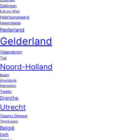
Sellingen
Eck en Wiel
Heerhugowaard
Heemstede
Nederland
Gelderland
Vlaanderen
Tiel
Noord-Holland
Baarn
Arendonk
Harmelen
Twello
Drenthe
Utrecht
Vlaams Gewest
Terneuzen
België
Delft
Potony