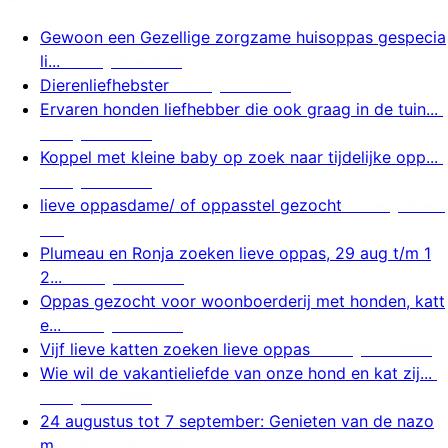
Gewoon een Gezellige zorgzame huisoppas gespecia
li...
9 augustus 2026
Dierenliefhebster
9 augustus 2026
Ervaren honden liefhebber die ook graag in de tuin...
9 augustus 2026
Koppel met kleine baby op zoek naar tijdelijke opp...
9 augustus 2026
lieve oppasdame/ of oppasstel gezocht
9 augustus 2
026
Plumeau en Ronja zoeken lieve oppas, 29 aug t/m 1
2...
9 augustus 2026
Oppas gezocht voor woonboerderij met honden, katt
e...
9 augustus 2026
Vijf lieve katten zoeken lieve oppas
9 augustus 2026
Wie wil de vakantieliefde van onze hond en kat zij...
9 augustus 2026
24 augustus tot 7 september: Genieten van de nazo
m...
8 augustus 2026