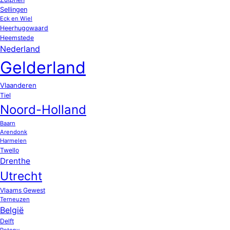
Sellingen
Eck en Wiel
Heerhugowaard
Heemstede
Nederland
Gelderland
Vlaanderen
Tiel
Noord-Holland
Baarn
Arendonk
Harmelen
Twello
Drenthe
Utrecht
Vlaams Gewest
Terneuzen
België
Delft
Potony