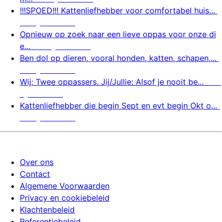
!!!SPOED!!! Kattenliefhebber voor comfortabel huis...
8 augustus 2026
Opnieuw op zoek naar een lieve oppas voor onze di
e...
8 augustus 2026
Ben dol op dieren, vooral honden, katten, schapen,...
8 augustus 2026
Wij: Twee oppassers. Jij/Jullie: Alsof je nooit be...
8 a
ugustus 2026
Kattenliefhebber die begin Sept en evt begin Okt o...
8 augustus 2026
huizenoppassite.nl
Over ons
Contact
Algemene Voorwaarden
Privacy en cookiebeleid
Klachtenbeleid
Referentiebeleid