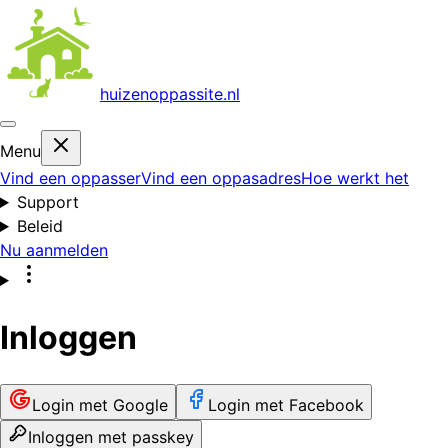
huizenoppas
site.nl
Menu
Vind een oppasser
Vind een oppasadres
Hoe werkt het
Support
Beleid
Nu aanmelden
Inloggen
Login met Google
Login met Facebook
Inloggen met passkey