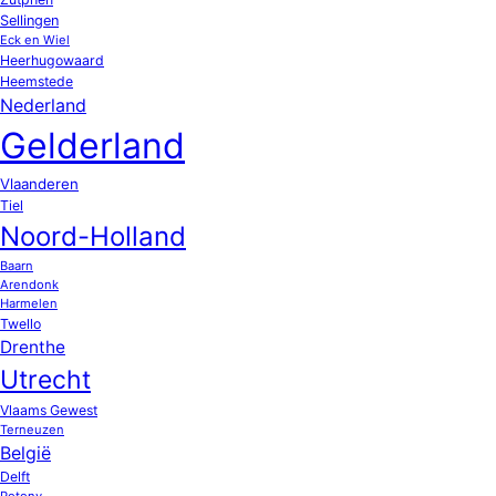
Sellingen
Eck en Wiel
Heerhugowaard
Heemstede
Nederland
Gelderland
Vlaanderen
Tiel
Noord-Holland
Baarn
Arendonk
Harmelen
Twello
Drenthe
Utrecht
Vlaams Gewest
Terneuzen
België
Delft
Potony