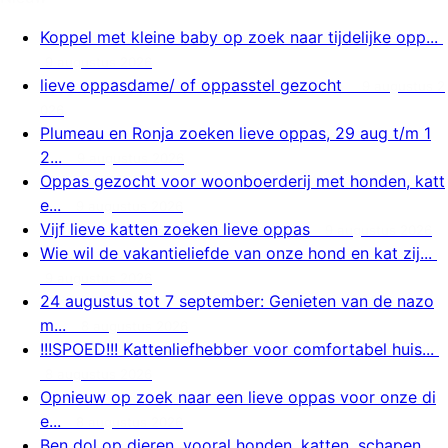
Koppel met kleine baby op zoek naar tijdelijke opp...
9 augustus 2026
lieve oppasdame/ of oppasstel gezocht
9 augustus 2
026
Plumeau en Ronja zoeken lieve oppas, 29 aug t/m 1
2...
9 augustus 2026
Oppas gezocht voor woonboerderij met honden, katt
e...
9 augustus 2026
Vijf lieve katten zoeken lieve oppas
9 augustus 2026
Wie wil de vakantieliefde van onze hond en kat zij...
9 augustus 2026
24 augustus tot 7 september: Genieten van de nazo
m...
8 augustus 2026
!!!SPOED!!! Kattenliefhebber voor comfortabel huis...
8 augustus 2026
Opnieuw op zoek naar een lieve oppas voor onze di
e...
8 augustus 2026
Ben dol op dieren, vooral honden, katten, schapen,...