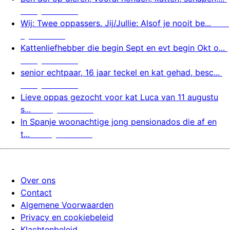
8 augustus 2026
Wij: Twee oppassers. Jij/Jullie: Alsof je nooit be...
8 a
ugustus 2026
Kattenliefhebber die begin Sept en evt begin Okt o...
8 augustus 2026
senior echtpaar, 16 jaar teckel en kat gehad, besc...
8 augustus 2026
Lieve oppas gezocht voor kat Luca van 11 augustu
s...
7 augustus 2026
In Spanje woonachtige jong pensionados die af en
t...
7 augustus 2026
huizenoppassite.nl
Over ons
Contact
Algemene Voorwaarden
Privacy en cookiebeleid
Klachtenbeleid