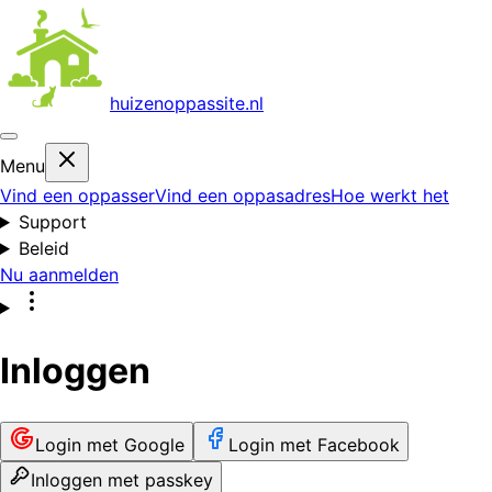
huizenoppas
site.nl
Menu
Vind een oppasser
Vind een oppasadres
Hoe werkt het
Support
Beleid
Nu aanmelden
Inloggen
Login met Google
Login met Facebook
Inloggen met passkey