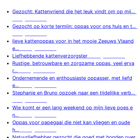
Gezocht: Kattenvriend die het leuk vindt om op mij...
6 augustus 2026
Gezocht op korte termijn: oppas voor ons huis en t...
6 augustus 2026
lieve kattenoppas voor in het mooie Zeeuws Vlaand
e...
6 augustus 2026
Liefhebbende kattenverzorgster
6 augustus 2026
Rustige, betrouwbare en zorgzame oppas, veel erva
r...
6 augustus 2026
Ondernemende en enthousiaste oppasser, met liefd
e...
6 augustus 2026
Stephanie en Bruno opzoek naar een tijdelijke verb...
6 augustus 2026
Wie komt er een lang weekend op mijn lieve poes e
n...
6 augustus 2026
Oppas voor papegaai die niet kan vliegen en oude
h...
6 augustus 2026
Natuurliefhebber gezocht die goed met honden over