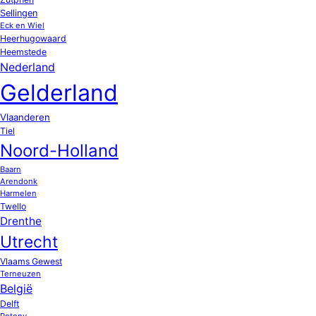
Sellingen
Eck en Wiel
Heerhugowaard
Heemstede
Nederland
Gelderland
Vlaanderen
Tiel
Noord-Holland
Baarn
Arendonk
Harmelen
Twello
Drenthe
Utrecht
Vlaams Gewest
Terneuzen
België
Delft
Potony