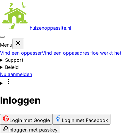
huizenoppas
site.nl
Menu
Vind een oppasser
Vind een oppasadres
Hoe werkt het
Support
Beleid
Nu aanmelden
Inloggen
Login met Google
Login met Facebook
Inloggen met passkey